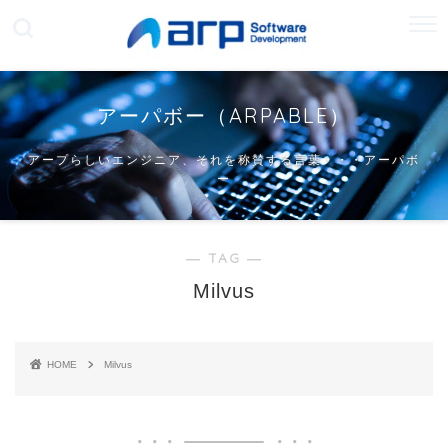
アーパボー（ARPABLE）
アープらしいエンジニア、それを称賛する言葉・・・アーパボ
ー
― TAG ―
Milvus
HOME
Milvus