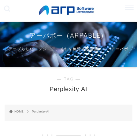
アーパボー（ARPABLE）
アープらしいエンジニア、それを称賛する言葉・・・アーパボ
ー
― TAG ―
Perplexity AI
HOME
Perplexity AI