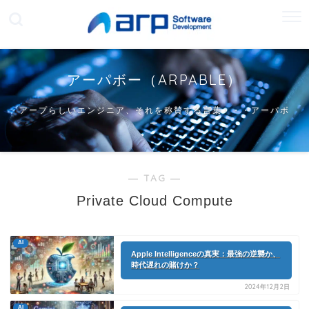
アーパボー（ARPABLE）
アープらしいエンジニア、それを称賛する言葉・・・アーパボ
ー
― TAG ―
Private Cloud Compute
AI
Apple Intelligenceの真実：最強の逆襲か、
時代遅れの賭けか？
2024年12月2日
AI