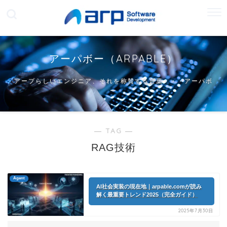
アーパボー（ARPABLE）
アープらしいエンジニア、それを称賛する言葉・・・アーパボ
ー
― TAG ―
RAG技術
Agent
AI社会実装の現在地｜arpable.comが読み
解く最重要トレンド2025（完全ガイド）
2025年7月30日