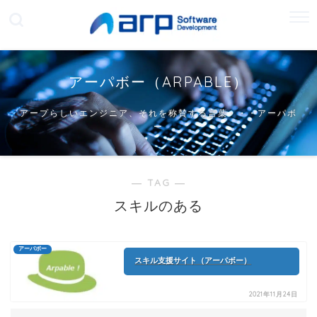
アーパボー（ARPABLE）
アープらしいエンジニア、それを称賛する言葉・・・アーパボ
ー
― TAG ―
スキルのある
アーパボー
スキル支援サイト（アーパボー）
2021年11月24日