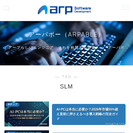
アーパボー（ARPABLE）
アープらしいエンジニア、それを称賛する言葉・・・アーパボ
ー
― TAG ―
SLM
AIチップ
AI-PCは本当に必要か？2026年市場55%超
え直前に押さえるべき導入戦略の完全ガイ
ド
2026年3月27日