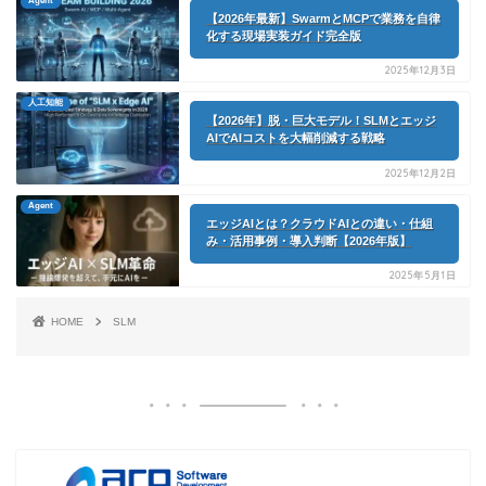
Agent
【2026年最新】SwarmとMCPで業務を自律
化する現場実装ガイド完全版
2025年12月3日
人工知能
【2026年】脱・巨大モデル！SLMとエッジ
AIでAIコストを大幅削減する戦略
2025年12月2日
Agent
エッジAIとは？クラウドAIとの違い・仕組
み・活用事例・導入判断【2026年版】
2025年5月1日
HOME
SLM