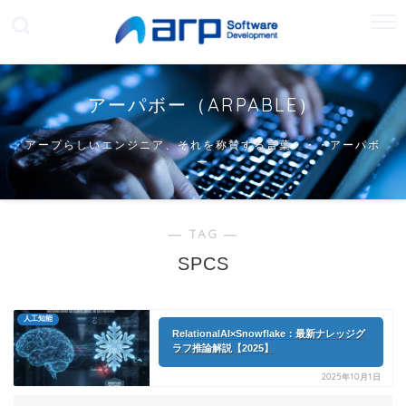
アーパボー（ARPABLE）
アープらしいエンジニア、それを称賛する言葉・・・アーパボ
ー
― TAG ―
SPCS
人工知能
RelationalAI×Snowflake：最新ナレッジグ
ラフ推論解説【2025】
2025年10月1日