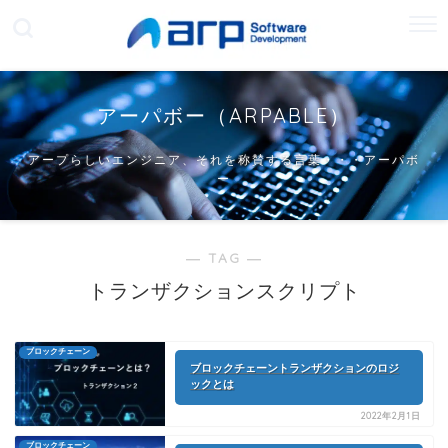
アーパボー（ARPABLE）
アープらしいエンジニア、それを称賛する言葉・・・アーパボ
ー
― TAG ―
トランザクションスクリプト
ブロックチェーン
ブロックチェーントランザクションのロジ
ックとは
2022年2月1日
ブロックチェーン