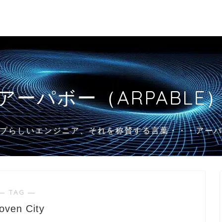
アーパボー（ARPABLE
プらしいエンジニア、それを称賛する言葉・・・アー
― TAG ―
oven City