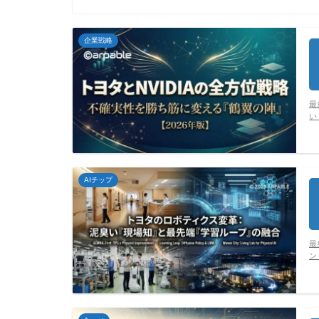
企業戦略
最
い
AIチップ
最
ン