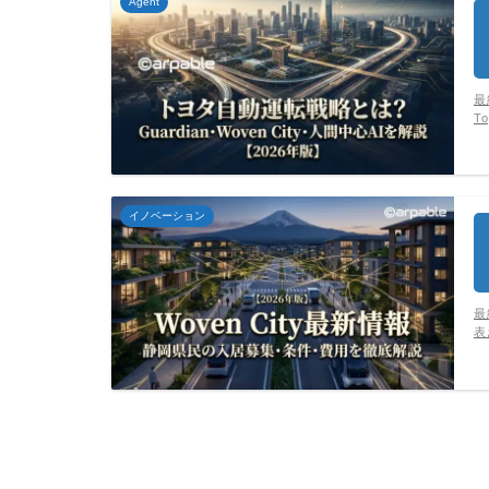
Agent
最
To
イノベーション
最
表