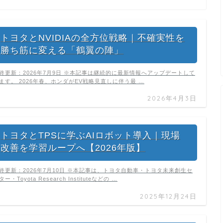
トヨタとNVIDIAの全方位戦略｜不確実性を
勝ち筋に変える「鶴翼の陣」
終更新：2026年7月9日 ※本記事は継続的に最新情報へアップデートして
ます。 2026年春、ホンダがEV戦略見直しに伴う最 …
2026年4月3日
トヨタとTPSに学ぶAIロボット導入｜現場
改善を学習ループへ【2026年版】
終更新：2026年7月10日 ※本記事は、トヨタ自動車・トヨタ未来創生セ
ター・Toyota Research Instituteなどの …
2025年12月24日