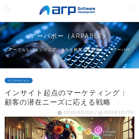
アーパボー（ARPABLE）
アープらしいエンジニア、それを称賛する言葉・・・アーパボ
ー
イノベーション
インサイト起点のマーケティング：
顧客の潜在ニーズに応える戦略
2024年9月20日
/
2025年1月27日