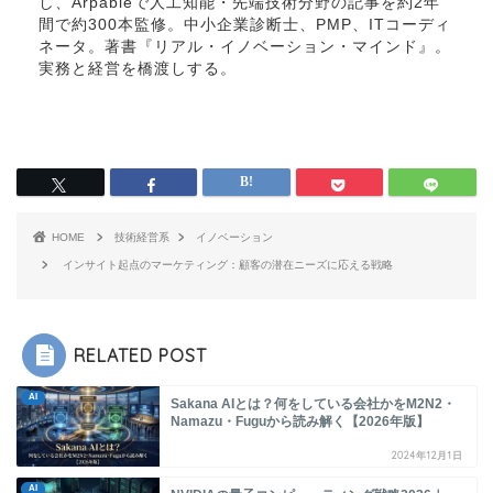
し、Arpableで人工知能・先端技術分野の記事を約2年
間で約300本監修。中小企業診断士、PMP、ITコーディ
ネータ。著書『リアル・イノベーション・マインド』。
実務と経営を橋渡しする。
HOME
技術経営系
イノベーション
インサイト起点のマーケティング：顧客の潜在ニーズに応える戦略
RELATED POST
AI
Sakana AIとは？何をしている会社かをM2N2・
Namazu・Fuguから読み解く【2026年版】
2024年12月1日
AI