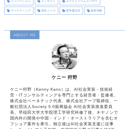
イノベーション
インサイト
エクストリームユーザー
マーケティング
潜在ニーズ
競争優位性
顧客理解
ABOUT ME
ケニー 狩野
ケニー狩野（Kenny Kano）は、AI社会実装・技術経
営・ITコンサルティングを専門とする経営者・監修者。
株式会社ベーネテック代表、株式会社アープ取締役、一
般社団法人Society 5.0振興協会 AI社会実装推進委員
長。早稲田大学大学院理工学研究科修了後、キヤノンで
国内外の開発や中国・インド・オーストラリアを含むオ
フショア案件を牽引。独立後はAI社会実装支援に従事