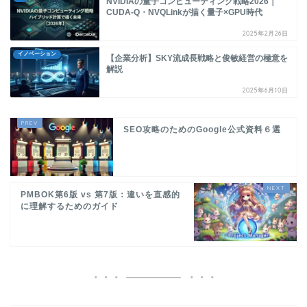
NVIDIAの量子コンピューティング戦略2026｜
CUDA-Q・NVQLinkが描く量子×GPU時代
2025年2月26日
イノベーション
【企業分析】SKY流成長戦略と俊敏経営の極意を
解説
2025年6月10日
SEO攻略のためのGoogle公式資料６選
PMBOK第6版 vs 第7版：違いを直感的
に理解するためのガイド