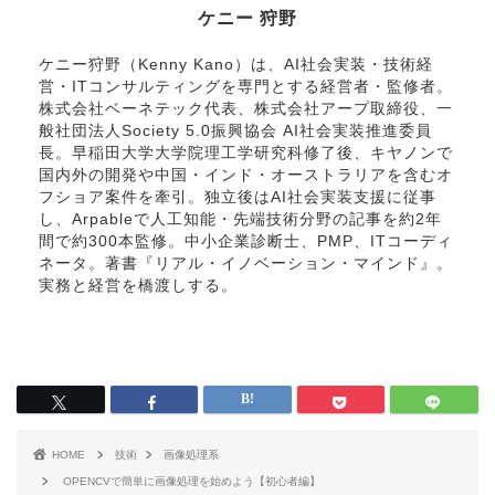
ケニー 狩野
ケニー狩野（Kenny Kano）は、AI社会実装・技術経
営・ITコンサルティングを専門とする経営者・監修者。
株式会社ベーネテック代表、株式会社アープ取締役、一
般社団法人Society 5.0振興協会 AI社会実装推進委員
長。早稲田大学大学院理工学研究科修了後、キヤノンで
国内外の開発や中国・インド・オーストラリアを含むオ
フショア案件を牽引。独立後はAI社会実装支援に従事
し、Arpableで人工知能・先端技術分野の記事を約2年
間で約300本監修。中小企業診断士、PMP、ITコーディ
ネータ。著書『リアル・イノベーション・マインド』。
実務と経営を橋渡しする。
HOME
技術
画像処理系
OPENCVで簡単に画像処理を始めよう【初心者編】