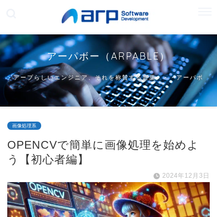
アーパボー（ARPABLE）
アープらしいエンジニア、それを称賛する言葉・・・アーパボ
ー
画像処理系
OPENCVで簡単に画像処理を始めよ
う【初心者編】
2024年12月3日