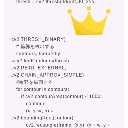
thresh = cv2.threshold(diff,30, 255,
cv2.THRESH_BINARY)
# 輪郭を検出する
contours, hierarchy
=cv2.findContours(thresh,
cv2.RETR_EXTERNAL,
cv2.CHAIN_APPROX_SIMPLE)
#輪郭を描画する
for contour in contours:
if cv2.contourArea(contour) < 1000:
continue
(x, y, w, h) =
cv2.boundingRect(contour)
cv2.rectangle(frame, (x,y), (x + w, y +