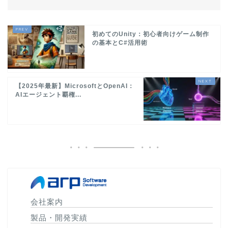
初めてのUnity：初心者向けゲーム制作
の基本とC#活用術
【2025年最新】MicrosoftとOpenAI：
AIエージェント覇権...
会社案内
製品・開発実績