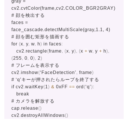
gray =
cv2.cvtColor(frame,cv2.COLOR_BGR2GRAY)
# 顔を検出する
faces =
face_cascade.detectMultiScale(gray,1.1, 4)
# 顔を囲む矩形を描画する
for
(
x
,
y
,
w
,
h
)
in
faces
:
cv2
.
rectangle
(
frame
,
(
x
,
y
)
,
(
x
+
w
,
y
+
h
)
,
(
255
,
0
,
0
)
,
2
)
# フレームを表示する
cv2
.
imshow
(
‘FaceDetection’
,
frame
)
# ‘q’キーが押されたらループを終了する
if
cv2
.
waitKey
(
1
)
&
0xFF
==
ord
(
‘q’
)
:
break
# カメラを解放する
cap
.
release
(
)
cv2
.
destroyAllWindows
(
)