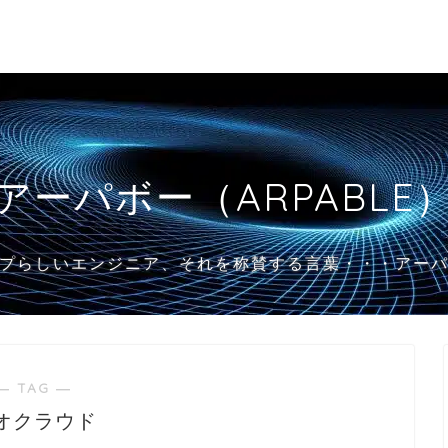
アーパボー（ARPABLE
プらしいエンジニア、それを称賛する言葉・・・アー
― TAG ―
オクラウド