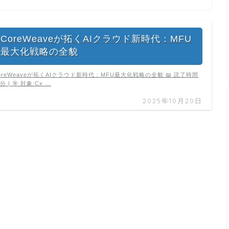
CoreWeaveが拓くAIクラウド新時代：MFU
最大化戦略の全貌
oreWeaveが拓くAIクラウド新時代：MFU最大化戦略の全貌 📖 読了時間
4分 | 🎯 対象:Cx …
2025年10月20日