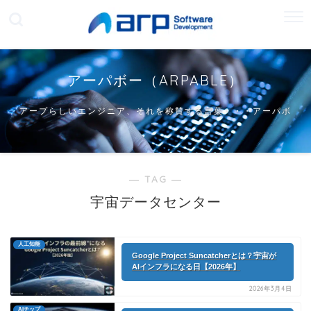
アーパボー（ARPABLE）
アープらしいエンジニア、それを称賛する言葉・・・アーパボ
ー
― TAG ―
宇宙データセンター
人工知能
Google Project Suncatcherとは？宇宙が
AIインフラになる日【2026年】
2026年3月4日
AIチップ