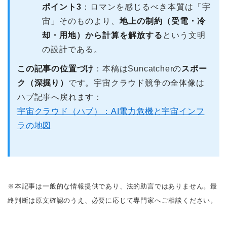
ポイント3
：ロマンを感じるべき本質は「宇
宙」そのものより、
地上の制約（受電・冷
却・用地）から計算を解放する
という文明
の設計である。
この記事の位置づけ
：本稿はSuncatcherの
スポー
ク（深掘り）
です。宇宙クラウド競争の全体像は
ハブ記事へ戻れます：
宇宙クラウド（ハブ）：AI電力危機と宇宙インフ
ラの地図
※本記事は一般的な情報提供であり、法的助言ではありません。最
終判断は原文確認のうえ、必要に応じて専門家へご相談ください。