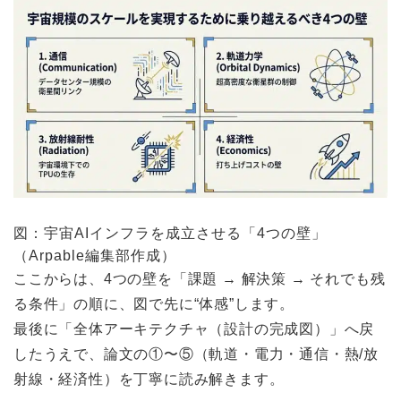
図：宇宙AIインフラを成立させる「4つの壁」
（Arpable編集部作成）
ここからは、4つの壁を「課題 → 解決策 → それでも残
る条件」の順に、図で先に“体感”します。
最後に「全体アーキテクチャ（設計の完成図）」へ戻
したうえで、論文の①〜⑤（軌道・電力・通信・熱/放
射線・経済性）を丁寧に読み解きます。