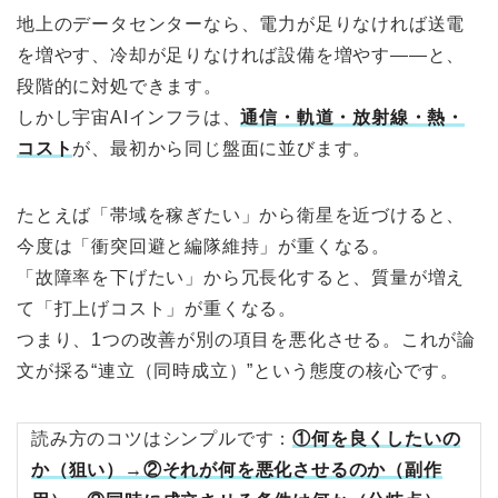
地上のデータセンターなら、電力が足りなければ送電
を増やす、冷却が足りなければ設備を増やす——と、
段階的に対処できます。
しかし宇宙AIインフラは、
通信・軌道・放射線・熱・
コスト
が、最初から同じ盤面に並びます。
たとえば「帯域を稼ぎたい」から衛星を近づけると、
今度は「衝突回避と編隊維持」が重くなる。
「故障率を下げたい」から冗長化すると、質量が増え
て「打上げコスト」が重くなる。
つまり、1つの改善が別の項目を悪化させる。これが論
文が採る“連立（同時成立）”という態度の核心です。
読み方のコツはシンプルです：
①何を良くしたいの
か（狙い）→②それが何を悪化させるのか（副作