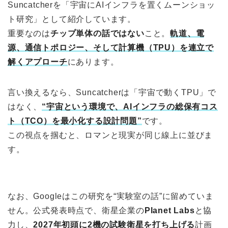
Suncatcherを「宇宙にAIインフラを置くムーンショッ
ト研究」として紹介しています。
重要なのは
チップ単体の話ではない
こと。
軌道、電
源、通信トポロジー、そして計算機（TPU）を連立で
解くアプローチ
にあります。
言い換えるなら、Suncatcherは「宇宙で動くTPU」で
はなく、
“宇宙という環境で、AIインフラの総保有コス
ト（TCO）を最小化する設計問題”
です。
この視点を掴むと、ロマンと現実が同じ線上に並びま
す。
なお、Googleはこの研究を“実験室の話”に留めていま
せん。公式発表時点で、衛星企業の
Planet Labs
と協
力し、
2027年初頭に2機の試験衛星を打ち上げる
計画