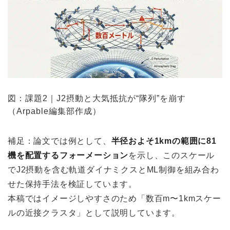
図：課題2｜J2摂動と大気抵抗が“隊列”を崩す
（Arpable編集部作成）
補足：論文では例として、
半径およそ1kmの範囲に81
機を配置するフォーメーション
を示し、このスケール
でJ2摂動を含む軌道ダイナミクスとML制御を組み合わ
せた保持手法を検証しています。
本稿ではイメージしやすさのため「数百m〜1kmスケー
ルの近接クラスタ」として説明しています。