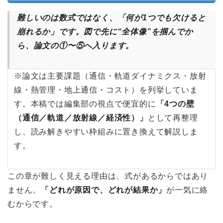
難しいのは数式ではなく、「何が1つでも欠けると
崩れるか」です。図で先に“全体像”を掴んでか
ら、論文の①〜⑤へ入ります。
※論文は主要課題（通信・軌道ダイナミクス・放射
線・熱管理・地上通信・コスト）を列挙していま
す。本稿では編集部の視点で便宜的に
「4つの壁
（通信／軌道／放射線／経済性）」
として再整理
し、読み解きやすい枠組みに置き換えて解説しま
す。
この章が難しく見える理由は、式があるからではあり
ません。
「どれが原因で、どれが結果か」
が一気に絡
むからです。