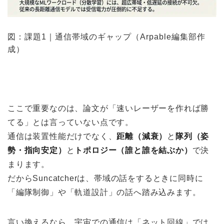
図：課題1｜通信帯域のギャップ（Arpable編集部作
成）
ここで重要なのは、論文が「速いレーザーを作れば勝
てる」とは言っていない点です。
通信は装置性能だけでなく、
距離（減衰）
と
隊列（姿
勢・指向安定）
と
トポロジー（誰と誰を結ぶか）
で決
まります。
だからSuncatcherは、帯域の話をするときに同時に
「編隊制御」や「軌道設計」の話へ踏み込みます。
言い換えるなら、宇宙での通信は「ネット回線」では