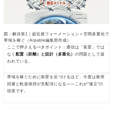
図：解決策1｜超近接フォーメーション＋空間多重化で
帯域を稼ぐ（Arpable編集部作成）
ここで押さえるべきポイント：通信は「装置」では
なく
配置（距離）と設計（多重化）
の問題として扱
われている。
帯域を稼ぐために衛星を近づけるほど、今度は衝突
回避と軌道保持が支配項になる――これが“連立”の
現実です。