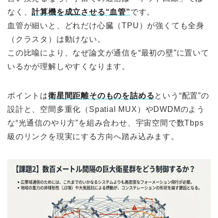
なく、
計算機を成立させる“血管”
です。
血管が細いと、どれだけ心臓（TPU）が強くても全身
（クラスタ）は動けない。
この比喩により、なぜ論文が通信を“最初の壁”に置いて
いるかが理解しやすくなります。
ポイントは
衛星間距離そのものを詰める
という“配置”の
設計と、空間多重化（Spatial MUX）やDWDMのよう
な“光通信のやり方”を組み合わせ、宇宙空間で数Tbps
級のリンクを現実にする方向へ踏み込みます。