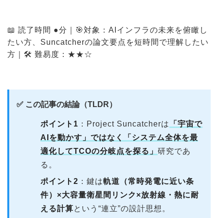
📖 読了時間 ●分｜🎯対象：AIインフラの未来を俯瞰し
たい方、Suncatcherの論文要点を短時間で理解したい
方｜🛠 難易度：★★☆
✅ この記事の結論（TLDR）
ポイント1
：Project Suncatcherは
「宇宙で
AIを動かす」ではなく「システム全体を最
適化してTCOの分岐点を探る」
研究であ
る。
ポイント2
：鍵は
軌道（常時発電に近い条
件）×大容量衛星間リンク×放射線・熱に耐
える計算
という“連立”の設計思想。