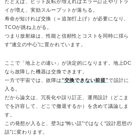
たとえば、ビット反転が増えればエラー訂正やリトラ
イが増え、実効スループットが落ちる。
寿命が短ければ交換（＝追加打上げ）が必要になり、
TCOが跳ね上がる。
つまり放射線は、性能と信頼性とコストを同時に揺ら
す“連立の中心”に置かれています。
ここで「地上との違い」が決定的になります。地上DC
なら故障した機器は交換できます。
一方で宇宙では、故障は
“交換できない前提”
で設計に
入る。
だから論文は、冗長化や誤り訂正、運用設計（どこま
でを許容して、どこで撤退するか）を含めて議論しま
す。
この発想が入ると、壁3は“怖い話”ではなく“設計思想の
話”に変わります。