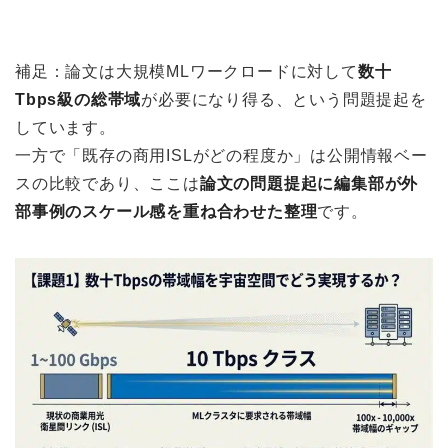
補足：論文は大規模MLワークロードに対して
数十
Tbps級の総帯域
が必要になり得る、という問題提起を
しています。
一方で「既存の商用ISLがどの程度か」は公開情報ベー
スの比較であり、ここは
論文の問題提起に編集部が外
部事例のスケール感を重ね合わせた整理
です。