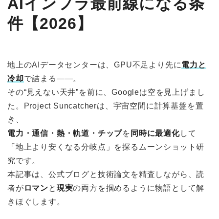
AIインフラ最前線になる条
件【2026】
地上のAIデータセンターは、GPU不足より先に
電力と
冷却
で詰まる――。
その“見えない天井”を前に、Googleは空を見上げまし
た。Project Suncatcherは、宇宙空間に計算基盤を置
き、
電力・通信・熱・軌道・チップ
を
同時に最適化
して
「地上より安くなる分岐点」を探るムーンショット研
究です。
本記事は、公式ブログと技術論文を精査しながら、読
者が
ロマン
と
現実
の両方を掴めるように物語として解
きほぐします。