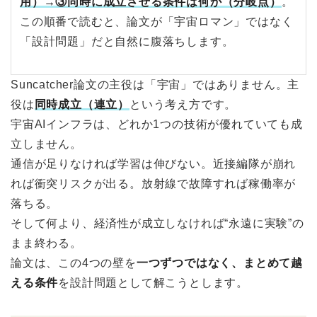
用）→③同時に成立させる条件は何か（分岐点）
。
この順番で読むと、論文が「宇宙ロマン」ではなく
「設計問題」だと自然に腹落ちします。
Suncatcher論文の主役は「宇宙」ではありません。主
役は
同時成立（連立）
という考え方です。
宇宙AIインフラは、どれか1つの技術が優れていても成
立しません。
通信が足りなければ学習は伸びない。近接編隊が崩れ
れば衝突リスクが出る。放射線で故障すれば稼働率が
落ちる。
そして何より、経済性が成立しなければ“永遠に実験”の
まま終わる。
論文は、この4つの壁を
一つずつではなく、まとめて越
える条件
を設計問題として解こうとします。