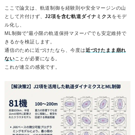
ここで論文は、軌道制御を経験則や安全マージンの山
として片付けず、
J2項を含む軌道ダイナミクス
をモデ
ル化し、
ML制御で“最小限の軌道保持マヌーバ”でも安定維持で
きるかを検証します。
通信のために近づけたなら、今度は
近づけたまま崩れ
ない
ことが必要になる。
これが連立の感覚です。