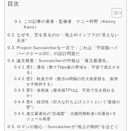
目次
この記事の著者・監修者 ケニー狩野（Kenny
Kano）
なぜ今、空を見るのか：地上AIインフラの“見えない
天井”
Project Suncatcherを一言で：これは「宇宙版ハイ
パースケールDC」の設計問題だ
論文精査：Suncatcherの中核は「連立最適化」
壁1：通信（数十Tbps級の帯域を、宇宙で成立させ
る）
壁2：軌道力学（数百m間隔の巨大衛星群を、衝突
せず維持する）
壁3：放射線（最先端TPUは、宇宙で生き残れる
か）
壁4：経済性（巨大な打ち上げコストという“最後の
壁”）
連立最適化の“完成図”：太陽同期軌道×光通信×モ
ジュール衛星
ロマンの核心：Suncatcherが“地上の制約”をほどく