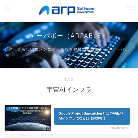
アーパボー（ARPABLE）
アープらしいエンジニア、それを称賛する言葉・・・アーパボ
ー
― TAG ―
宇宙AIインフラ
人工知能
Google Project Suncatcherとは？宇宙が
AIインフラになる日【2026年】
2026年3月4日