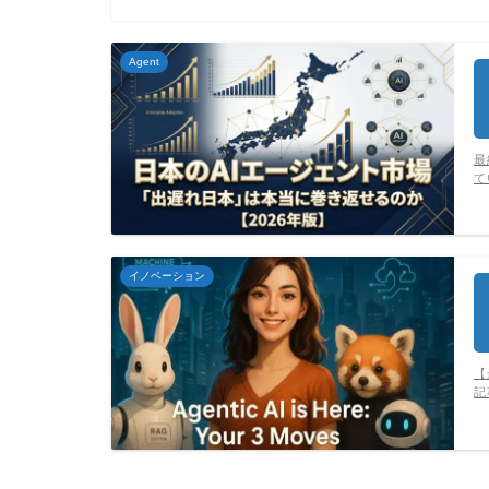
Agent
最
て
イノベーション
【
記