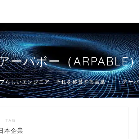
アーパボー（ARPABLE
プらしいエンジニア、それを称賛する言葉・・・アー
― TAG ―
日本企業