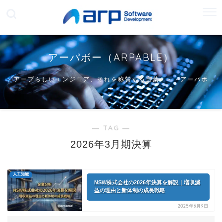
アーパボー（ARPABLE）
アープらしいエンジニア、それを称賛する言葉・・・アーパボ
ー
― TAG ―
2026年3月期決算
人工知能
NSW株式会社の2026年決算を解説｜増収減
益の理由と新体制の成長戦略
2025年6月9日