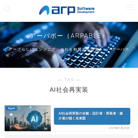
アーパボー（ARPABLE）
アープらしいエンジニア、それを称賛する言葉・・・アーパボ
ー
― TAG ―
AI社会再実装
Agent
AI社会再実装の全貌：設計者・実装者・媒
介者が描く未来図
2025年5月29日