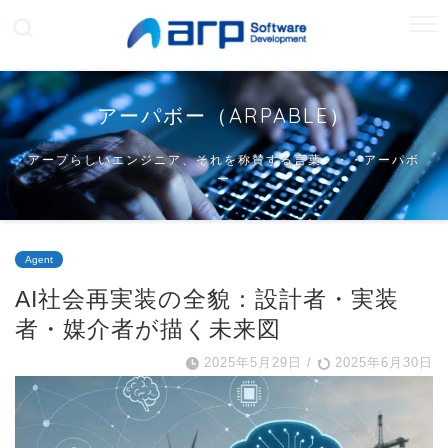
アーパボー（ARPABLE）
アープらしいエンジニア、それを称賛する言葉・・・アーパボ
ー
Agent
AI社会再実装の全貌：設計者・実装
者・媒介者が描く未来図
2025年5月29日
/
2025年6月30日