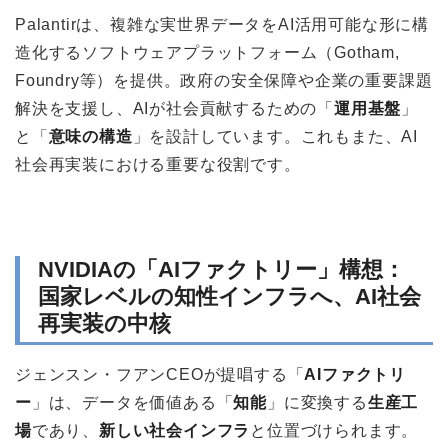
Palantirは、複雑な実世界データをAI活用可能な形に構
造化するソフトウェアプラットフォーム（Gotham,
Foundry等）を提供。政府の安全保障や企業の重要課題
解決を支援し、AIが社会貢献するための「
運用基盤
」
と「
意味の構造
」を設計しています。これもまた、AI
社会再実装における重要な役割です。
NVIDIAの「AIファクトリー」構想：
国家レベルの知性インフラへ、AI社会
再実装の中核
ジェンスン・フアンCEOが提唱する「
AIファクトリ
ー
」は、データを価値ある「
知能
」に変換する
生産工
場
であり、
新しい社会インフラ
と位置づけられます。