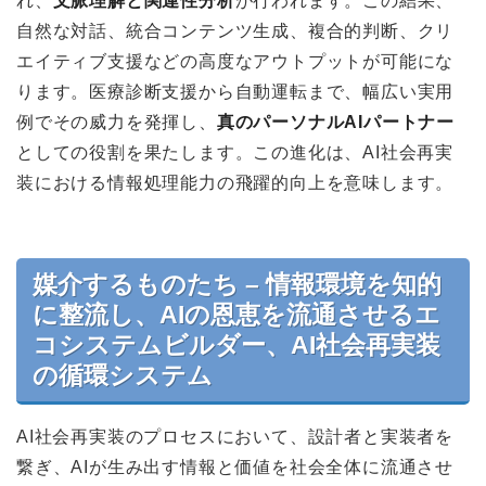
れ、
文脈理解と関連性分析
が行われます。この結果、
自然な対話、統合コンテンツ生成、複合的判断、クリ
エイティブ支援などの高度なアウトプットが可能にな
ります。医療診断支援から自動運転まで、幅広い実用
例でその威力を発揮し、
真のパーソナルAIパートナー
としての役割を果たします。この進化は、AI社会再実
装における情報処理能力の飛躍的向上を意味します。
媒介するものたち – 情報環境を知的
に整流し、AIの恩恵を流通させるエ
コシステムビルダー、AI社会再実装
の循環システム
AI社会再実装のプロセスにおいて、設計者と実装者を
繋ぎ、AIが生み出す情報と価値を社会全体に流通させ