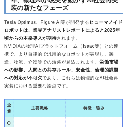
年、物理AIが現実を動かすAI社会再実
装の新たなフェーズ
Tesla Optimus、Figure AI等が開発する
ヒューマノイド
ロボットは、業界アナリストレポートによると2025年
頃からの本格導入が期待
されます。
NVIDIAの物理AIプラットフォーム（Isaac等）との連
携で、より自律的で汎用的なロボットが実現し、製
造、物流、介護等での活躍が見込まれます。
労働市場
への影響、人間との共存ルール、安全性、倫理的課題
への対応が不可欠
であり、これらは物理的なAI社会再
実装における重要な論点です。
企
主要戦略
特徴・強み
業
O