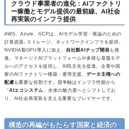
クラウド事業者の進化：AIファクトリ
ー稼働とモデル提供の最前線、AI社会
再実装のインフラ提供
AWS、Azure、GCPは、AIモデル学習・推論のための
計算資源، ストレージ、ネットワークインフラを提供。
NVIDIA製GPU導入に加え、
自社製AIチップ開発
も推
進。マネージドAIプラットフォームや多様な基盤モデ
ルへのアクセスを提供し、AI民主化を促進。企業や国
家のAIファクトリー構築・運用支援、
データ主権への
配慮
も重要な役割です。競争軸はインフラ性能から
「
AIエコシステム
」全体の魅力度へとシフトしてお
り、AI社会再実装を支える重要なプレイヤーです。
構造の再編がもたらす国家と経済の