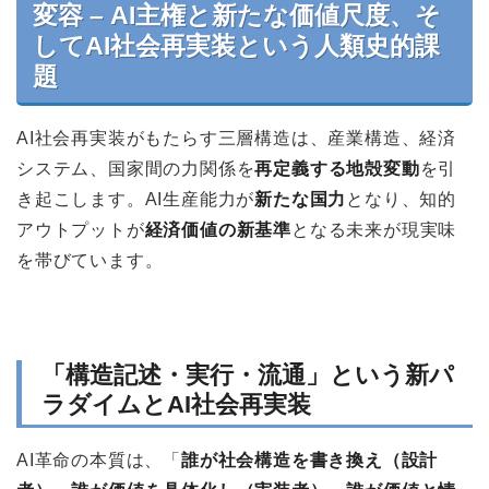
変容 – AI主権と新たな価値尺度、そ
してAI社会再実装という人類史的課
題
AI社会再実装がもたらす三層構造は、産業構造、経済
システム、国家間の力関係を
再定義する地殻変動
を引
き起こします。AI生産能力が
新たな国力
となり、知的
アウトプットが
経済価値の新基準
となる未来が現実味
を帯びています。
「構造記述・実行・流通」という新パ
ラダイムとAI社会再実装
AI革命の本質は、「
誰が社会構造を書き換え（設計