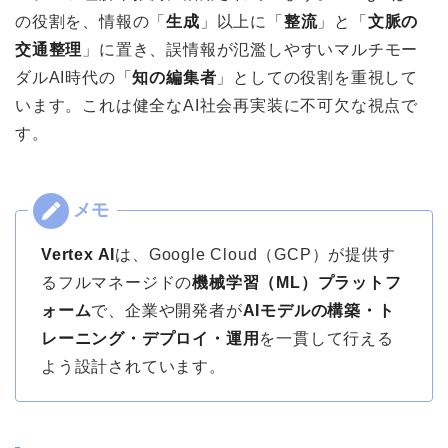
の役割を、情報の「
生成
」以上に「
整流
」と「
文脈の
交通整理
」に置き、誤情報が氾濫しやすいマルチモー
ダルAI時代の「
知の編集者
」としての役割を重視して
います。これは健全なAI社会再実装に不可欠な視点で
す。
Vertex AI
は、Google Cloud（GCP）が提供す
るフルマネージドの
機械学習（ML）プラットフ
ォーム
で、企業や開発者が
AIモデルの構築・ト
レーニング・デプロイ・運用
を一貫して行える
よう設計されています。