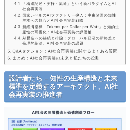
「構造記述・実行・流通」という新パラダイムとAI
社会再実装
国家レベルのAIファクトリー導入：中東諸国の知性
主権への野心とAI社会再実装戦略
新経済指標「Tokens per Dollar per Watt」と知的生
産性の可視化：AI社会再実装の評価軸
AI構造への接続と排除：グローバル経済の新格差と
倫理的統治、AI社会再実装の課題
Q&Aセクション：AI社会再実装に関するよくある質問
まとめ：AI社会再実装の未来と私たちの役割
設計者たち – 知性の生産構造と未来
標準を定義するアーキテクト、AI社
会再実装の推進者