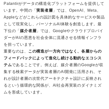
Palantirがデータの構造化プラットフォームを提供して
います。中間の「
実装者層
」では、OpenAI、Meta、
Appleなどがこれらの設計図を具体的なサービスや製品
として現実化し、パーソナルAI体験を創造します。最
下位の「
媒介者層
」では、Googleやクラウドプロバイ
ダーがAIの恩恵を社会全体に流通させる情報インフラ
を担っています。
重要なのは、
この構造が一方向ではなく、各層からの
フィードバックによって進化し続ける動的なエコシス
テム
であることです。例えば、媒介者層のGoogleが収
集する検索データが実装者層のAI開発に活用され、そ
れが設計者層の次世代アーキテクチャ設計に反映され
るという循環的な関係が、AI社会再実装のダイナミズ
ムを形成しています。