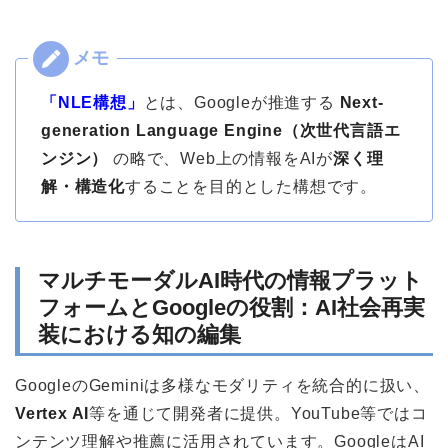
「NLE構想」
とは、Googleが推進する
Next-
generation Language Engine（次世代言語エ
ンジン）
の略で、Web上の情報をAIが
深く理
解・構造化
することを目的とした構想です。
マルチモーダルAI時代の情報プラット
フォームとGoogleの役割：AI社会再実
装における知の編集
GoogleのGeminiは多様なモダリティを統合的に扱い、
Vertex AI
等を通じて開発者に提供。YouTube等ではコ
ンテンツ理解や推薦に活用されています。GoogleはAI