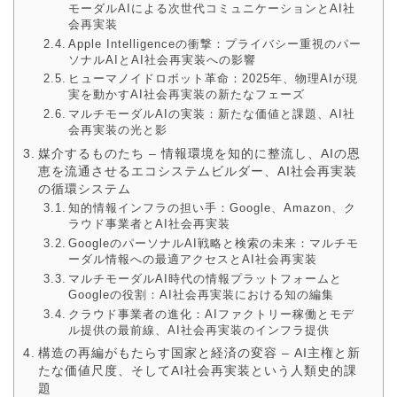
モーダルAIによる次世代コミュニケーションとAI社
会再実装
Apple Intelligenceの衝撃：プライバシー重視のパー
ソナルAIとAI社会再実装への影響
ヒューマノイドロボット革命：2025年、物理AIが現
実を動かすAI社会再実装の新たなフェーズ
マルチモーダルAIの実装：新たな価値と課題、AI社
会再実装の光と影
媒介するものたち – 情報環境を知的に整流し、AIの恩
恵を流通させるエコシステムビルダー、AI社会再実装
の循環システム
知的情報インフラの担い手：Google、Amazon、ク
ラウド事業者とAI社会再実装
GoogleのパーソナルAI戦略と検索の未来：マルチモ
ーダル情報への最適アクセスとAI社会再実装
マルチモーダルAI時代の情報プラットフォームと
Googleの役割：AI社会再実装における知の編集
クラウド事業者の進化：AIファクトリー稼働とモデ
ル提供の最前線、AI社会再実装のインフラ提供
構造の再編がもたらす国家と経済の変容 – AI主権と新
たな価値尺度、そしてAI社会再実装という人類史的課
題