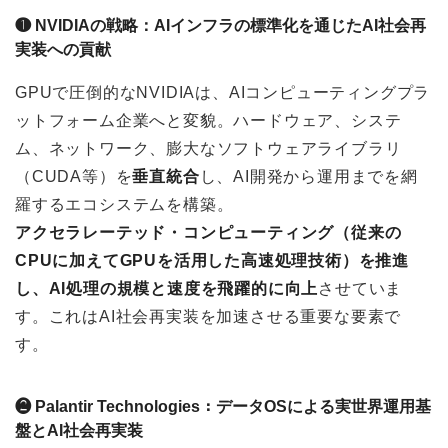
❶ NVIDIAの戦略：AIインフラの標準化を通じたAI社会再
実装への貢献
GPUで圧倒的なNVIDIAは、AIコンピューティングプラ
ットフォーム企業へと変貌。ハードウェア、システ
ム、ネットワーク、膨大なソフトウェアライブラリ
（CUDA等）を
垂直統合
し、AI開発から運用までを網
羅するエコシステムを構築。
アクセラレーテッド・コンピューティング（従来の
CPUに加えてGPUを活用した高速処理技術）を推進
し、AI処理の規模と速度を飛躍的に向上
させていま
す。これはAI社会再実装を加速させる重要な要素で
す。
❷ Palantir Technologies：データOSによる実世界運用基
盤とAI社会再実装