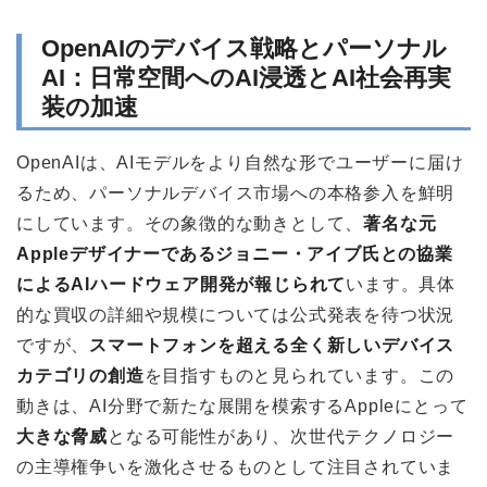
OpenAIのデバイス戦略とパーソナル
AI：日常空間へのAI浸透とAI社会再実
装の加速
OpenAIは、AIモデルをより自然な形でユーザーに届け
るため、パーソナルデバイス市場への本格参入を鮮明
にしています。その象徴的な動きとして、
著名な元
Appleデザイナーであるジョニー・アイブ氏との協業
によるAIハードウェア開発が報じられて
います。具体
的な買収の詳細や規模については公式発表を待つ状況
ですが、
スマートフォンを超える全く新しいデバイス
カテゴリの創造
を目指すものと見られています。この
動きは、AI分野で新たな展開を模索するAppleにとって
大きな脅威
となる可能性があり、次世代テクノロジー
の主導権争いを激化させるものとして注目されていま