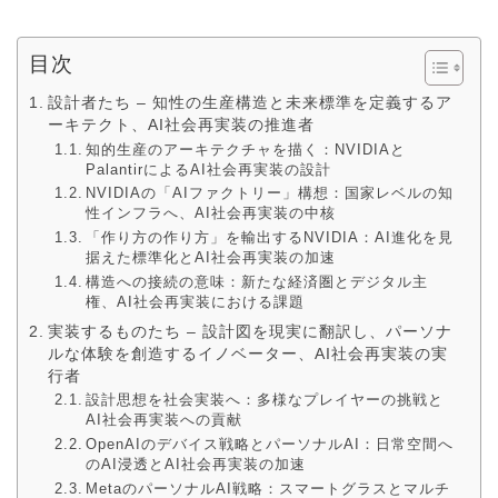
目次
設計者たち – 知性の生産構造と未来標準を定義するア
ーキテクト、AI社会再実装の推進者
知的生産のアーキテクチャを描く：NVIDIAと
PalantirによるAI社会再実装の設計
NVIDIAの「AIファクトリー」構想：国家レベルの知
性インフラへ、AI社会再実装の中核
「作り方の作り方」を輸出するNVIDIA：AI進化を見
据えた標準化とAI社会再実装の加速
構造への接続の意味：新たな経済圏とデジタル主
権、AI社会再実装における課題
実装するものたち – 設計図を現実に翻訳し、パーソナ
ルな体験を創造するイノベーター、AI社会再実装の実
行者
設計思想を社会実装へ：多様なプレイヤーの挑戦と
AI社会再実装への貢献
OpenAIのデバイス戦略とパーソナルAI：日常空間へ
のAI浸透とAI社会再実装の加速
MetaのパーソナルAI戦略：スマートグラスとマルチ