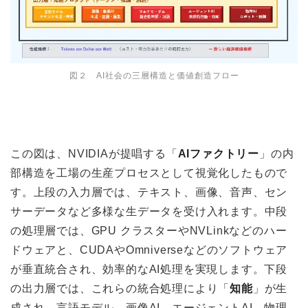
図２ AI社会の三層構造と価値創造フロー
この図は、NVIDIAが提唱する「
AIファクトリー
」の内
部構造を工場の生産プロセスとして視覚化したもので
す。上段の入力層では、テキスト、画像、音声、セン
サーデータなど多様な生データを受け入れます。中段
の処理層では、GPU クラスターやNVLinkなどのハー
ドウェアと、CUDAやOmniverseなどのソフトウェア
が垂直統合され、効率的なAI処理を実現します。下段
の出力層では、これらの統合処理により「
知能
」が生
成され、言語モデル、画像AI、エージェントAI、物理