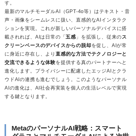
す。
最新のマルチモーダルAI（GPT-4o等）はテキスト・音
声・画像をシームレスに扱い、直感的なAIインタラク
ションを実現。これが新しいパーソナルデバイスに搭
載されれば、AIは日常の「
五感
」を拡張し、従来の
ス
クリーンベースのデバイスからの脱却
を促し、AIが常
に身近に存在し、より
直感的な方法でテクノロジーと
交流できるような体験
を提供する真のパートナーへと
進化します。プライバシーに配慮したエッジAIとクラ
ウドAIの連携も進むでしょう。このようなパーソナル
AIの進化は、AI社会再実装を個人の生活レベルで実現
する鍵となります。
MetaのパーソナルAI戦略：スマート