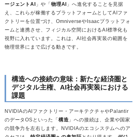
ージェントAI
」や「
物理AI
」へ進化することを見据
え、これらが稼働するプラットフォームとしてAIファ
クトリーを位置づけ、OmniverseやIsaacプラットフォ
ームと連携させ、フィジカル空間におけるAI標準化も
視野に入れています。これは、AI社会再実装の範囲を
物理世界にまで広げる動きです。
構造への接続の意味：新たな経済圏と
デジタル主権、AI社会再実装における
課題
NVIDIAのAIファクトリー・アーキテクチャやPalantir
のデータOSといった「
構造
」への接続は、企業や国家
の競争力を左右します。NVIDIAのエコシステムへのア
クセスは、
特定経済圏への参加証
となり得ます。
デジ