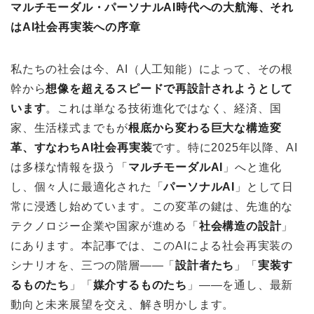
マルチモーダル・パーソナルAI時代への大航海、それ
はAI社会再実装への序章
私たちの社会は今、AI（人工知能）によって、その根
幹から
想像を超えるスピードで再設計されようとして
います
。これは単なる技術進化ではなく、経済、国
家、生活様式までもが
根底から変わる巨大な構造変
革、すなわちAI社会再実装
です。特に2025年以降、AI
は多様な情報を扱う「
マルチモーダルAI
」へと進化
し、個々人に最適化された「
パーソナルAI
」として日
常に浸透し始めています。この変革の鍵は、先進的な
テクノロジー企業や国家が進める「
社会構造の設計
」
にあります。本記事では、このAIによる社会再実装の
シナリオを、三つの階層――「
設計者たち
」「
実装す
るものたち
」「
媒介するものたち
」――を通し、最新
動向と未来展望を交え、解き明かします。