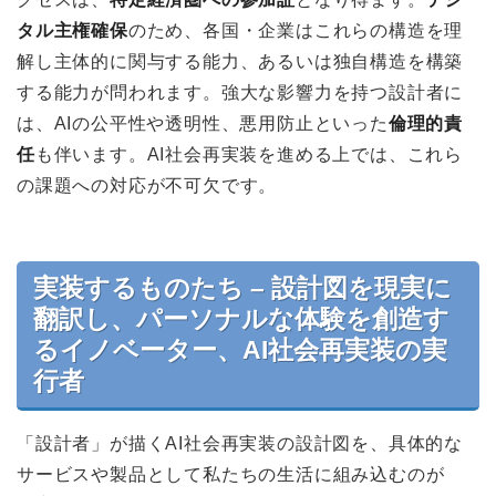
タル主権確保
のため、各国・企業はこれらの構造を理
解し主体的に関与する能力、あるいは独自構造を構築
する能力が問われます。強大な影響力を持つ設計者に
は、AIの公平性や透明性、悪用防止といった
倫理的責
任
も伴います。AI社会再実装を進める上では、これら
の課題への対応が不可欠です。
実装するものたち – 設計図を現実に
翻訳し、パーソナルな体験を創造す
るイノベーター、AI社会再実装の実
行者
「設計者」が描くAI社会再実装の設計図を、具体的な
サービスや製品として私たちの生活に組み込むのが