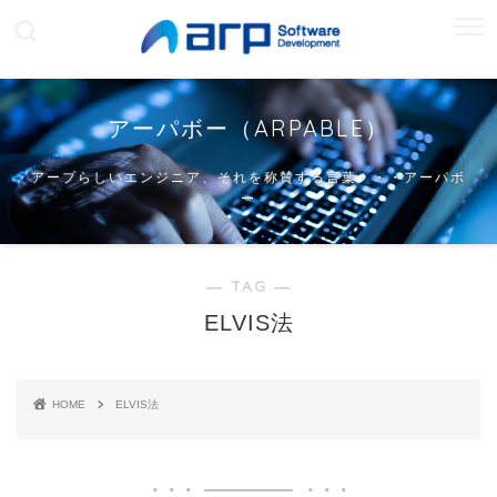
アーパボー（ARPABLE）
アープらしいエンジニア、それを称賛する言葉・・・アーパボ
ー
― TAG ―
ELVIS法
HOME
ELVIS法