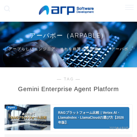
アーパボー（ARPABLE）
アープらしいエンジニア、それを称賛する言葉・・・アーパボ
ー
― TAG ―
Gemini Enterprise Agent Platform
Agent
RAGプラットフォーム比較｜Vertex AI・
LlamaIndex・LlamaCloudの選び方【2026
年版】
2025年4月9日