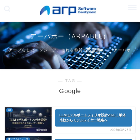
アーパボー（ARPABLE）
アープらしいエンジニア、それを称賛する言葉・・・アーパボ
ー
― TAG ―
Google
AI
LLMモデルポートフォリオ設計2026｜単体
比較からモデルレイヤー戦略へ
2025年3月25日
量子コンピュータ