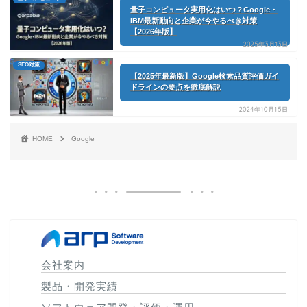
量子コンピュータ実用化はいつ？Google・
IBM最新動向と企業が今やるべき対策
【2026年版】
2025年3月13日
SEO対策
【2025年最新版】Google検索品質評価ガイ
ドラインの要点を徹底解説
2024年10月15日
HOME
Google
会社案内
製品・開発実績