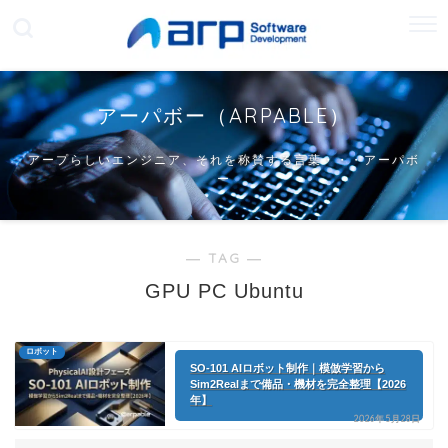
アーパボー（ARPABLE）
アープらしいエンジニア、それを称賛する言葉・・・アーパボ
ー
― TAG ―
GPU PC Ubuntu
ロボット
SO-101 AIロボット制作｜模倣学習から
Sim2Realまで備品・機材を完全整理【2026
年】
2026年5月28日