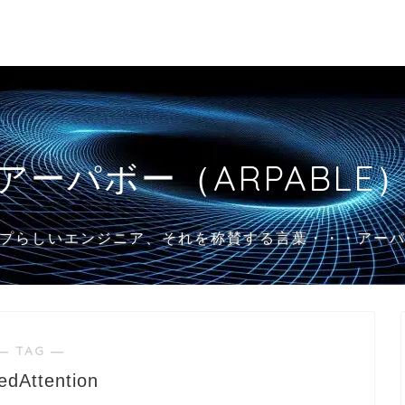
アーパボー（ARPABLE
プらしいエンジニア、それを称賛する言葉・・・アー
― TAG ―
edAttention