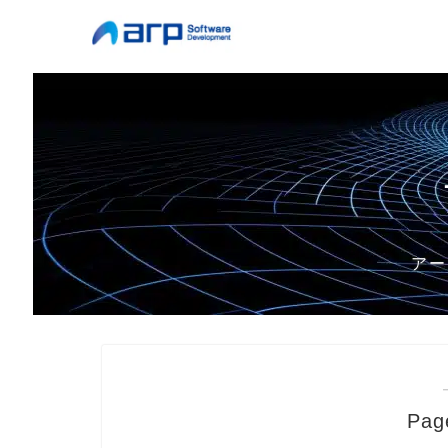
アー
Pag