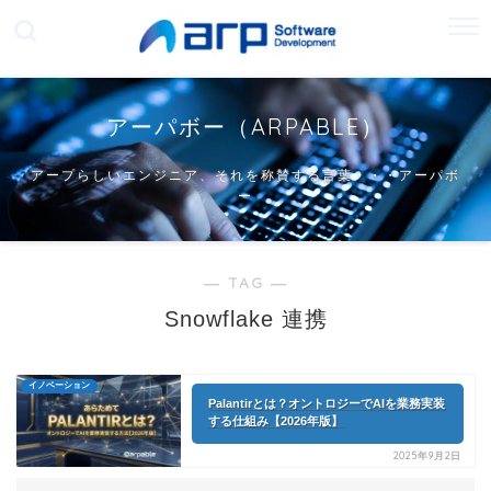
アーパボー（ARPABLE）
アープらしいエンジニア、それを称賛する言葉・・・アーパボ
ー
― TAG ―
Snowflake 連携
イノベーション
Palantirとは？オントロジーでAIを業務実装
する仕組み【2026年版】
2025年9月2日