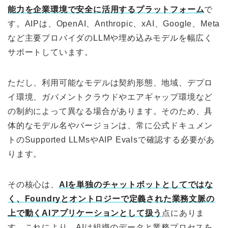
能力を企業環境で安全に活用するプラットフォーム
で
す。AIPは、OpenAI、Anthropic、xAI、Google、Meta
など主要プロバイダのLLMや埋め込みモデルを幅広く
サポートしています。
ただし、利用可能なモデルは契約形態、地域、デプロ
イ環境、ガバメントクラウドやエアギャップ環境など
の制約によって異なる場合があります。そのため、具
体的なモデル名やバージョンは、常に公式ドキュメン
トのSupported LLMsやAIP Evalsで確認する必要があ
ります。
その核心は、
AIを単独のチャットボットとしてではな
く、Foundryとオントロジーで定義された業務文脈の
上で動くAIアプリケーションとして扱う
点にありま
す。これにより、AIは組織のデータと業務プロセスを