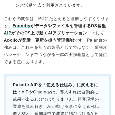
ンス活動で広く利用されています。
これらの関係は、PCにたとえると理解しやすくなりま
す。
Foundry
がデータやファイルを管理するOS基盤
、
AIP
がそのOS上で動くAIアプリケーション
、そして
Apollo
が配備・更新を担う管理機能
です。Palantirの
強みは、これらを別々の製品としてではなく、業務オ
ペレーションまでつながる一体の実務基盤として提供
できる点にあります。
Palantir AIPを「使える仕組み」に変えるに
は：
AIPやOntologyは、導入すれば自動的に
成果が出るわけではありません。顧客現場の
業務を読み解き、AIが動ける形に変えるFDE
型人材と、短期集中で成果に結びつけるAIP