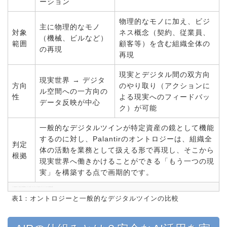
ーション
物理的なモノに加え、ビジ
主に物理的なモノ
対象
ネス概念（契約、従業員、
（機械、ビルなど）
範囲
顧客等）を含む組織全体の
の再現
再現
現実とデジタル間の双方向
現実世界 → デジタ
方向
のやり取り（アクションに
ル空間への一方向の
性
よる現実へのフィードバッ
データ反映が中心
ク）が可能
一般的なデジタルツインが特定資産の鏡として機能
するのに対し、Palantirのオントロジーは、組織全
判定
体の活動を業務として扱える形で再現し、そこから
根拠
現実世界へ働きかけることができる「もう一つの現
実」を構築する点で画期的です。
※ 比較条件：目的と対象範囲。データ源：Palantir公式ドキュメントおよび業界定義。
表1：オントロジーと一般的なデジタルツインの比較