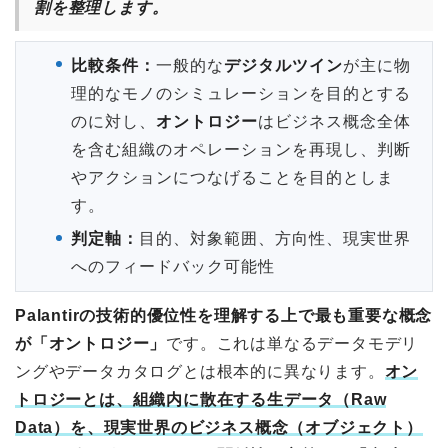
割を整理します。
比較条件：
一般的な
デジタルツイン
が主に物
理的なモノのシミュレーションを目的とする
のに対し、
オントロジー
はビジネス概念全体
を含む組織のオペレーションを再現し、判断
やアクションにつなげることを目的としま
す。
判定軸：
目的、対象範囲、方向性、現実世界
へのフィードバック可能性
Palantirの技術的優位性を理解する上で最も重要な概念
が「オントロジー」
です。これは単なるデータモデリ
ングやデータカタログとは根本的に異なります。
オン
トロジーとは、組織内に散在する生データ（Raw
Data）を、現実世界のビジネス概念（オブジェクト）