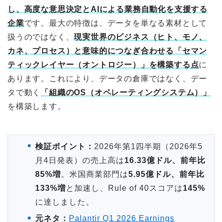
し、高度な意思決定とAIによる業務自動化を支援する
企業
です。最大の特徴は、データを単なる素材として
扱うのではなく、
現実世界のビジネス（ヒト、モノ、
カネ、プロセス）と意味的につなぎ合わせる「セマン
ティックレイヤー（オントロジー）」を構築する点
に
あります。これにより、データの倉庫ではなく、デー
タで動く
「組織のOS（オペレーティングシステム）」
を構築します。
検証ポイント：
2026年第1四半期（2026年5
月4日発表）の売上高は
16.33億ドル、前年比
85%増
。米国商業部門は
5.95億ドル、前年比
133%増
と加速し、Rule of 40スコアは
145%
に達しました。
元ネタ：
Palantir Q1 2026 Earnings