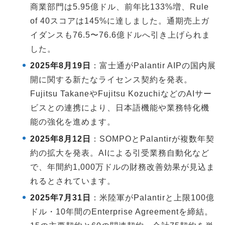
商業部門は5.95億ドル、前年比133%増、Rule
of 40スコアは145%に達しました。通期売上ガ
イダンスも76.5〜76.6億ドルへ引き上げられま
した。
2025年8月19日
：富士通がPalantir AIPの国内展
開に関する新たなライセンス契約を発表。
Fujitsu TakaneやFujitsu KozuchiなどのAIサー
ビスとの連携により、日本語機能や業務特化機
能の強化を進めます。
2025年8月12日
：SOMPOとPalantirが複数年契
約の拡大を発表。AIによる引受業務自動化など
で、年間約1,000万ドルの財務改善効果が見込ま
れるとされています。
2025年7月31日
：米陸軍がPalantirと上限100億
ドル・10年間のEnterprise Agreementを締結。