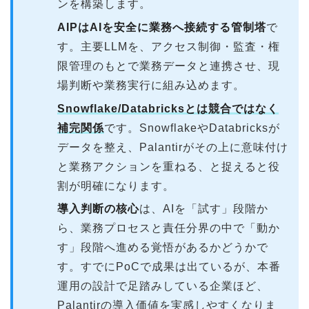
ンを構築します。
AIPはAIを安全に業務へ接続する管制塔
で
す。主要LLMを、アクセス制御・監査・権
限管理のもとで業務データと連携させ、現
場判断や業務実行に組み込めます。
Snowflake/Databricksとは競合ではなく
補完関係
です。SnowflakeやDatabricksが
データを整え、Palantirがその上に意味付け
と業務アクションを重ねる、と捉えると役
割が明確になります。
導入判断の核心
は、AIを「試す」段階か
ら、業務プロセスと責任分界の中で「動か
す」段階へ進める覚悟があるかどうかで
す。すでにPoCで成果は出ているが、本番
運用の設計で足踏みしている企業ほど、
Palantirの導入価値を実感しやすくなりま