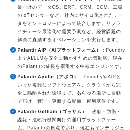
業向けのデータOS。ERP、CRM、SCM、工場
のIoTセンサーなど、社内にサイロ化されたデー
タをオントロジーによって統合します。サプラ
イチェーン最適化や需要予測など、経営課題の
解決に直結するオペレーションを実行します。
Palantir AIP（AIプラットフォーム）
：Foundry
上でAI/LLMを安全に動かすための管制塔。現在
のPalantirの成長を牽引する中核エンジンです。
Palantir Apollo（アポロ）
：FoundryやAIPと
いった複雑なソフトウェアを、クラウドから完
全に隔離された環境まで、あらゆる場所に自動
で届け、管理・更新する配備・運用基盤です。
Palantir Gotham（ゴッサム）
：政府・防衛・
諜報・法執行機関向けの運用プラットフォー
ム。Palantirの原点であり、現在もインテリジェ