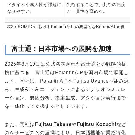
ドタイムや属人性が課題に
判断することで、判断の速度
なりやすい。
と一貫性を高める。
注記：
本表は、公式発表で確認できるSOMPOとPalantirの提携拡大、およびAIによる引受業務自動化の文脈を踏まえた典型的なBefore/After像です。個別業務の処理時間や効果は、対象業務、データ整備状況、運用設計により異なります。
表2：SOMPOにおけるPalantir活用の典型的なBefore/After像
富士通：日本市場への展開を加速
2025年8月19日に公式発表された富士通との戦略的提
携に基づき、富士通はPalantir AIPを国内市場で展開し
ます。同社は、Palantir AIPをFujitsu Uvanceへ組み込
み、生成AI・AIエージェントによるシナリオシミュレ
ーション、要因分析、提案生成、アクション実行まで
を一体化して支援するとしています。
また、同社は
Fujitsu Takane
や
Fujitsu Kozuchi
など
のAIサービスとの連携により、日本語機能や業務特化