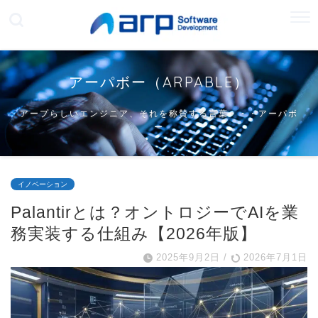
アーパボー（ARPABLE）
アープらしいエンジニア、それを称賛する言葉・・・アーパボ
ー
イノベーション
Palantirとは？オントロジーでAIを業
務実装する仕組み【2026年版】
2025年9月2日
/
2026年7月1日