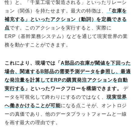
性）と、「千葉工場で製造される」といったリレーシ
ョン（関係）を持たせます。最大の特徴は、
「在庫を
補充する」といったアクション（動詞）を定義できる
点
です。このアクションを実行すると、実際に
ERP（基幹業務システム）などを通じて現実世界の業
務を動かすことができます。
これにより、現場では「
A部品の在庫が閾値を下回った
場合、関連するB部品の需要予測データを参照し、最適
な発注量を計算してERPの購買発注アクションを自動
実行する
」といったワークフローを構築できます。
デ
ータを可視化して終わりにするのではなく、
現実世界
へ働きかけることが可能
になる点こそが、オントロジ
ーの真価であり、他のデータプラットフォームと一線
を画す最大の理由です。