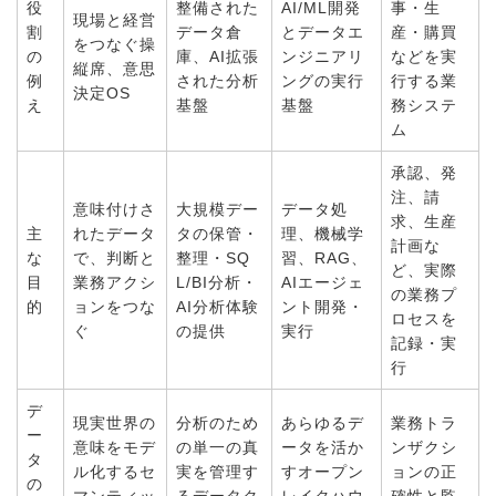
役
整備された
AI/ML開発
事・生
現場と経営
割
データ倉
とデータエ
産・購買
をつなぐ操
の
庫、AI拡張
ンジニアリ
などを実
縦席、意思
例
された分析
ングの実行
行する業
決定OS
え
基盤
基盤
務システ
ム
承認、発
注、請
意味付けさ
大規模デー
データ処
求、生産
主
れたデータ
タの保管・
理、機械学
計画な
な
で、判断と
整理・SQ
習、RAG、
ど、実際
目
業務アクシ
L/BI分析・
AIエージェ
の業務プ
的
ョンをつな
AI分析体験
ント開発・
ロセスを
ぐ
の提供
実行
記録・実
行
デ
現実世界の
分析のため
あらゆるデ
業務トラ
ー
意味をモデ
の単一の真
ータを活か
ンザクシ
タ
ル化するセ
実を管理す
すオープン
ョンの正
の
マンティッ
るデータク
レイクハウ
確性と監