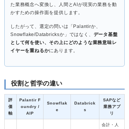
た業務概念へ変換し、人間とAIが現実の業務を動
かすための操作面を提供します。
したがって、選定の問いは「Palantirか、
Snowflake/Databricksか」ではなく、
データ基盤
として何を使い、その上にどのような業務意味レ
イヤーを重ねるか
にあります。
役割と哲学の違い
評
Palantir F
SAPなど
Snowflak
Databrick
価
oundry /
業務アプ
e
s
軸
AIP
リ
会計・人