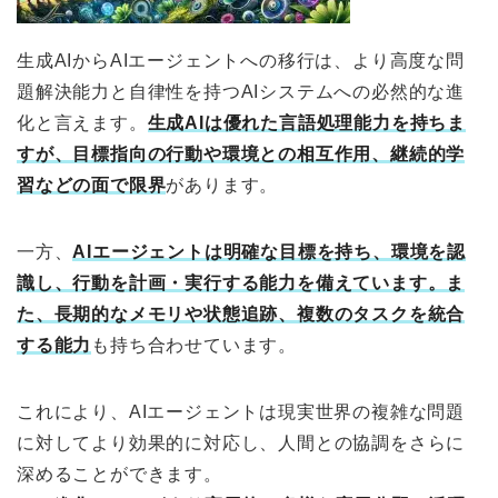
生成AIからAIエージェントへの移行は、より高度な問
題解決能力と自律性を持つAIシステムへの必然的な進
化と言えます。
生成AIは優れた言語処理能力を持ちま
すが、目標指向の行動や環境との相互作用、継続的学
習などの面で限界
があります。
一方、
AIエージェントは明確な目標を持ち、環境を認
識し、行動を計画・実行する能力を備えています。ま
た、長期的なメモリや状態追跡、複数のタスクを統合
する能力
も持ち合わせています。
これにより、AIエージェントは現実世界の複雑な問題
に対してより効果的に対応し、人間との協調をさらに
深めることができます。