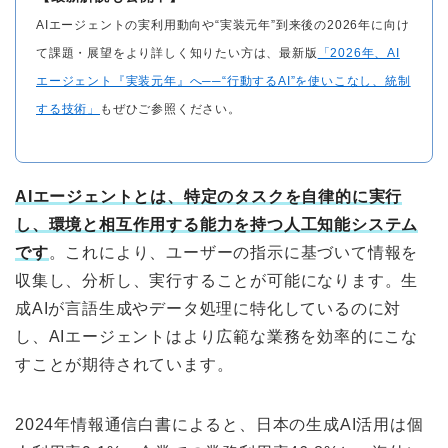
AIエージェントの実利用動向や“実装元年”到来後の2026年に向け
て課題・展望をより詳しく知りたい方は、最新版
「2026年、AI
エージェント『実装元年』へ──“行動するAI”を使いこなし、統制
する技術」
もぜひご参照ください。
AIエージェントとは、特定のタスクを自律的に実行
し、環境と相互作用する能力を持つ人工知能システム
です
。これにより、ユーザーの指示に基づいて情報を
収集し、分析し、実行することが可能になります。生
成AIが言語生成やデータ処理に特化しているのに対
し、AIエージェントはより広範な業務を効率的にこな
すことが期待されています。
2024年情報通信白書によると、日本の生成AI活用は個