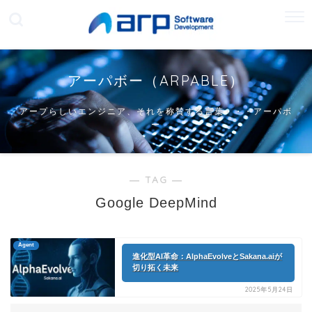
アーパボー（ARPABLE）
アープらしいエンジニア、それを称賛する言葉・・・アーパボ
ー
― TAG ―
Google DeepMind
Agent
進化型AI革命：AlphaEvolveとSakana.aiが
切り拓く未来
2025年5月24日