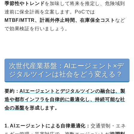
季節性やトレンド
を加味して将来を推定し、危険域到
達前に保全計画を立案します。PoCでは
MTBF/MTTR、計画外停止時間、在庫保全コスト
など
で効果検証を行いましょう。
次世代産業基盤：AIエージェント×デ
ジタルツインは社会をどう変える？
要約：
AIエージェントとデジタルツインの融合は、製
造や都市インフラを自律的に最適化し、持続可能な社
会の基盤
を形成します。
1. AIエージェントによる自律最適化：
交通管制・エネ