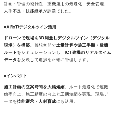
計画・管理の複雑性、重機運用の最適化、安全管理、
人手不足・技能継承が課題でした。
■AI/IoT/デジタルツイン活用
ドローンで現場を3D測量しデジタルツイン（デジタル
現場）を構築
。仮想空間で
土量計算や施工手順・建機
ルート
をシミュレーションし、
ICT建機のリアルタイム
データ
を反映して進捗を正確に管理します。
■インパクト
施工計画の立案時間を大幅短縮
。ルート最適化で運搬
効率向上、施工精度の向上と工期短縮を実現。現場デ
ータを
技能継承・人材育成
にも活用。