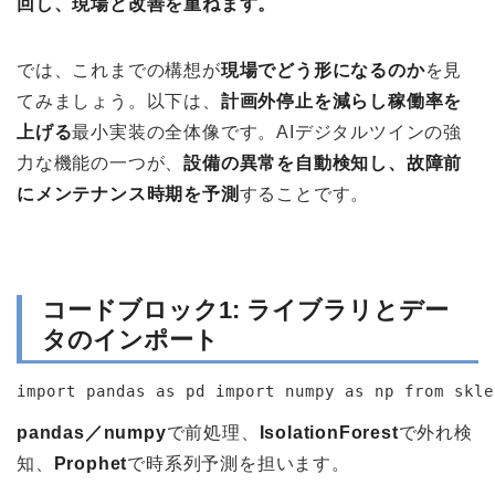
回し、現場と改善を重ねます。
では、これまでの構想が
現場でどう形になるのか
を見
てみましょう。以下は、
計画外停止を減らし稼働率を
上げる
最小実装の全体像です。AIデジタルツインの強
力な機能の一つが、
設備の異常を自動検知し、故障前
にメンテナンス時期を予測
することです。
コードブロック1: ライブラリとデー
タのインポート
import pandas as pd import numpy as np from skle
pandas／numpy
で前処理、
IsolationForest
で外れ検
知、
Prophet
で時系列予測を担います。