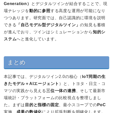
Generation）
とデジタルツインが結合することで、現
場ナレッジを
動的に参照
する高度な運用が可能になり
つつあります。研究面では、自己認識的に環境を説明
できる
「自己モデル型デジタルツイン」
の知見も蓄積
が進んでおり、ツインはシミュレーションから
知的シ
ステム
へと進化しています。
まとめ
本記事では、デジタルツイン2.0の核心（
IoT同期の生
きたモデル＋AIエージェント
）と、トヨタ・日立・コ
マツの実践から見える
三位一体の連携
、そして最新市
場統計・プラットフォームの比較視点を整理しまし
た。まずは
目的と指標の固定
、最小スコープでの
PoC
実施、
成果の数値化
により拡張判断を明確化します。