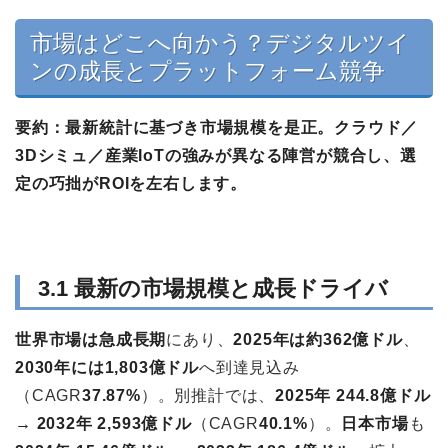
市場はどこへ向かう？デジタルツイ
ンの成長とプラットフォーム競争
要約：
最新統計に基づき市場規模を是正。クラウド／
3Dシミュ／産業IoTの強みが異なる陣営が競合し、選
定の巧拙がROIを左右します。
3.1 最新の市場規模と成長ドライバ
世界市場は急成長期
にあり、
2025年は約362億ドル
、
2030年には1,803億ドル
へ到達見込み
（CAGR
37.87%
）。別推計では、
2025年 244.8億ドル
→ 2032年 2,593億ドル
（CAGR
40.1%
）。
日本市場
も