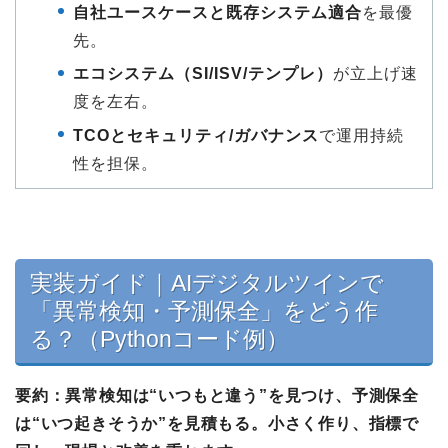
自社ユースケースと既存システム適合
を最優
先。
エコシステム（SI/ISV/テンプレ）
が立上げ速
度を左右。
TCOとセキュリティ/ガバナンス
で運用持続
性を担保。
実装ガイド｜AIデジタルツインで
「異常検知・予測保全」をどう作
る？（Pythonコード例）
要約：
異常検知は“いつもと違う”を見つけ、予測保全
は“いつ起きそうか”を見積もる。小さく作り、指標で