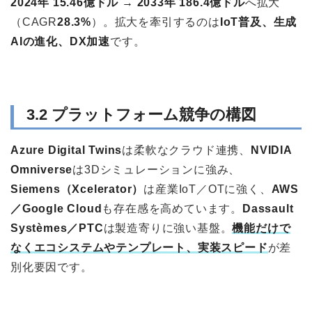
2024年 15.46億ドル → 2033年 186.4億ドル
へ拡大
（CAGR
28.3%
）。拡大を牽引するのは
IoT普及、生成
AIの進化、DX加速
です。
3.2 プラットフォーム競争の構図
Azure Digital Twins
は柔軟なクラウド連携、
NVIDIA
Omniverse
は3Dシミュレーションに強み、
Siemens（Xcelerator）
は産業IoT／OTに強く、
AWS
／Google Cloud
も存在感を高めています。
Dassault
Systèmes／PTC
は製造寄りに強い基盤。
機能だけで
なくエコシステムやテンプレート、実装スピード
が差
別化要因です。