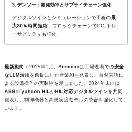
3. デンソー：開発効率とサプライチェーン強化
デジタルツインとシミュレーションで工程の
最
大80％時間短縮
。ブロックチェーンでCO₂トレ
ーサビリティも強化。
最新動向：
2025年1月、
Siemens
は工場現場での
安全
なLLM活用
を前提にした産業AIを発表し、自然言語に
よる設備操作の実装性を示しました。2024年末には
ABB×Typhoon HIL
が
HIL対応デジタルツイン
を共同
発表し、制御機器と高忠実度モデルの統合を強化して
います。