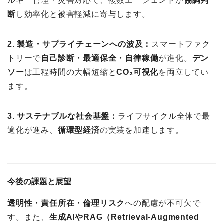
ルギー管理・災害対応で、複数エージェントが
協調判
断
し効率化と被害軽減に寄与します。
2. 製造・サプライチェーンへの波及：
スマートファク
トリーで
自己診断・最適保全・自律稼働
が進化。
デン
ソー
は工程時間の大幅短縮と
CO₂可視化
を両立してい
ます。
3. サステナブルな社会基盤：
ライフサイクル全体で最
適化が進み、
循環型経済
の実装を加速します。
今後の課題と展望
透明性・責任所在・倫理リスク
への配慮が不可欠で
す。また、
生成AIやRAG（Retrieval-Augmented