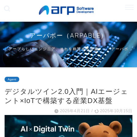
アーパボー（ARPABLE）
アープらしいエンジニア、それを称賛する言葉・・・アーパボ
ー
Agent
デジタルツイン2.0入門｜AIエージェ
ント×IoTで構築する産業DX基盤
2025年4月21日
/
2025年10月15日