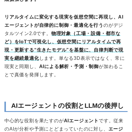
リアルタイムに変化する現実を仮想空間に再現し、AI
エージェントが自律的に制御・最適化を行う
のがデジ
タルツイン2.0です。
物理対象（工場・設備・都市な
ど）をIoTで可視化し、仮想空間にリアルタイムで再
現・更新する“生きたモデル”を基盤に、自律判断で現
実を継続最適化
します。単なる3D表示ではなく、常に
現実と同期し、
AIによる解析・予測・制御
が加わるこ
とで真価を発揮します。
AIエージェントの役割とLLMの後押し
中心的な役割を果たすのが
AIエージェント
です。従来
のAIが分析や予測にとどまっていたのに対し、
エージ