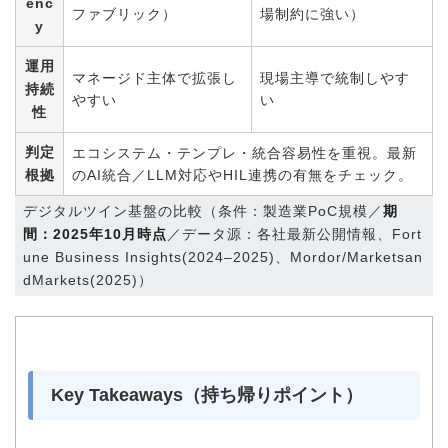
enc
ファブリック）
場制約に強い）
y
運用
マネージド主体で拡張し
現場主導で統制しやす
持続
やすい
い
性
判定
エコシステム・テンプレ・統合容易性を重視。最新
根拠
のAI統合／LLM対応やHIL連携の有無をチェック。
デジタルツイン基盤の比較（条件：製造業PoC規模／
期
間：2025年10月時点
／データ源：各社最新公開情報、Fort
une Business Insights(2024–2025)、Mordor/Marketsan
dMarkets(2025)）
Key Takeaways（持ち帰りポイント）