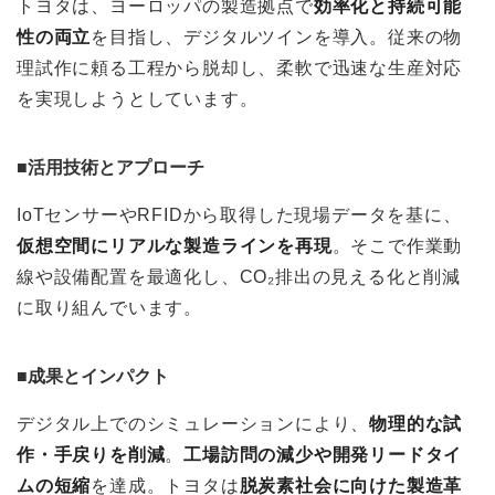
トヨタは、ヨーロッパの製造拠点で
効率化と持続可能
性の両立
を目指し、デジタルツインを導入。従来の物
理試作に頼る工程から脱却し、柔軟で迅速な生産対応
を実現しようとしています。
■活用技術とアプローチ
IoTセンサーやRFIDから取得した現場データを基に、
仮想空間にリアルな製造ラインを再現
。そこで作業動
線や設備配置を最適化し、CO₂排出の見える化と削減
に取り組んでいます。
■成果とインパクト
デジタル上でのシミュレーションにより、
物理的な試
作・手戻りを削減
。
工場訪問の減少や開発リードタイ
ムの短縮
を達成。トヨタは
脱炭素社会に向けた製造革