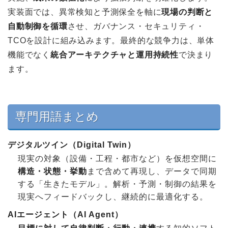
実装面では、異常検知と予測保全を軸に
現場の判断と
自動制御を循環
させ、ガバナンス・セキュリティ・
TCOを設計に組み込みます。最終的な競争力は、単体
機能でなく
統合アーキテクチャと運用持続性
で決まり
ます。
専門用語まとめ
デジタルツイン（Digital Twin）
現実の対象（設備・工程・都市など）を仮想空間に
構造・状態・挙動
まで含めて再現し、データで同期
する「生きたモデル」。解析・予測・制御の結果を
現実へフィードバックし、継続的に最適化する。
AIエージェント（AI Agent）