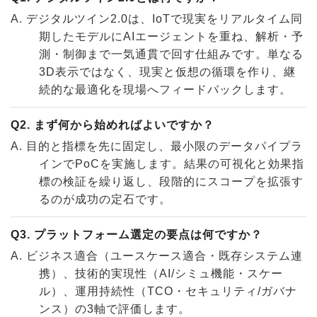
A. デジタルツイン2.0は、IoTで現実をリアルタイム同
期したモデルにAIエージェントを重ね、解析・予
測・制御まで一気通貫で回す仕組みです。単なる
3D表示ではなく、現実と仮想の循環を作り、継
続的な最適化を現場へフィードバックします。
Q2. まず何から始めればよいですか？
A. 目的と指標を先に固定し、最小限のデータパイプラ
インでPoCを実施します。結果の可視化と効果指
標の検証を繰り返し、段階的にスコープを拡張す
るのが成功の定石です。
Q3. プラットフォーム選定の要点は何ですか？
A. ビジネス適合（ユースケース適合・既存システム連
携）、技術的実現性（AI/シミュ機能・スケー
ル）、運用持続性（TCO・セキュリティ/ガバナ
ンス）の3軸で評価します。