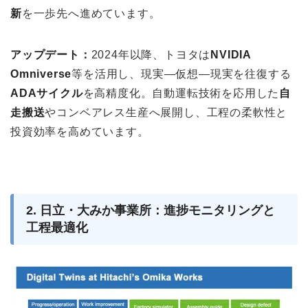
新
を一歩先へ進めています。
アップデート：
2024年以降、トヨタは
NVIDIA
Omniverse
等を活用し、現実—仮想—現実を往復する
ADAサイクル
を高精度化。自動運転技術を応用した
自
走搬送
やコンベアレス生産へ展開し、工程の柔軟性と
投資効率を高めています。
2. 日立・大みか事業所：進捗モニタリングと
工程最適化