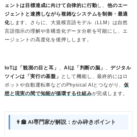
ェントは目標達成に向けて自律的に行動
し、
他のエー
ジェントと連携しながら複雑なシステムを制御・最適
化
します。さらに、大規模言語モデル（LLM）は自然
言語指示の理解や非構造化データ分析を可能にし、エ
ージェントの高度化を後押しします。
IoTは「観測の目と耳」
、
AIは「判断の脳」
、
デジタル
ツインは「実行の基盤」
として機能し、最終的にはロ
ボットや自動運転車などのPhysical AIとつながり、
仮
想と現実の間で知能が循環する仕組み
が完成します。
👨‍🏫 AI専門家が解説：かみ砕きポイント