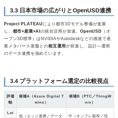
3.3 日本市場の広がりとOpenUSD連携
Project PLATEAU
により都市3Dモデル整備が進展
し、
都市×産業×AI
の統合活用が加速。
OpenUSD
（オ
ープン3D標準）はNVIDIAやAutodeskなどの推進で産
業メタバース基盤との
相互運用
が前進し、設計—運用
のデータ連携を強めています。
3.4 プラットフォーム選定の比較視点
評価
候補A（Azure Digital T
候補B（PTC／ThingW
軸
wins）
orx）
Lat
低（エッジ連携／データ
中（オンプレ親和／現