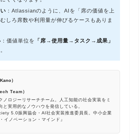
ない
：Atlassianのように、AIを「席の価値を上
、むしろ席数や利用量が伸びるケースもありま
い
：価値単位を
「席→使用量→タスク→成果」
す。
Kano）
Tech Team）
クノロジーリサーチチーム。人工知能の社会実装をミ
向と実用的なノウハウを発信している。
ciety 5.0振興協会・AI社会実装推進委員長。中小企業
ル・イノベーション・マインド』