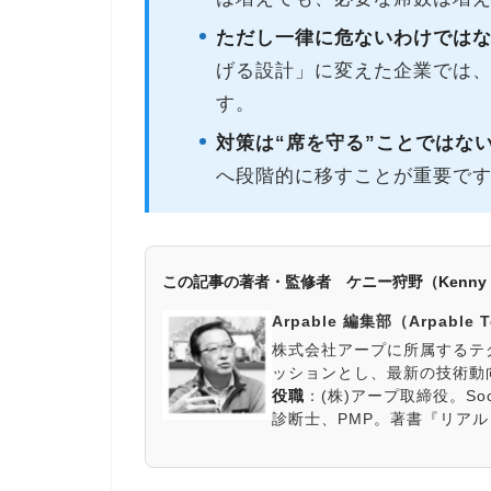
ただし一律に危ないわけでは
げる設計」に変えた企業では
す。
対策は“席を守る”ことではな
へ段階的に移すことが重要で
この記事の著者・監修者 ケニー狩野（Kenny 
Arpable 編集部（Arpable 
株式会社アープに所属するテ
ッションとし、最新の技術動
役職
：
(株)アープ取締役。So
診断士、PMP。著書『リア