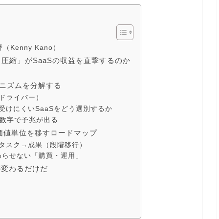
enny Kano）
圧縮」がSaaSの収益を直撃するのか
ニズムを分解する
のドライバー）
受けにくいSaaSをどう選別するか
は数字で予兆が出る
価値単位を移すロードマップ
→タスク→成果（段階移行）
わらせない「購買・運用」
が変わるだけだ