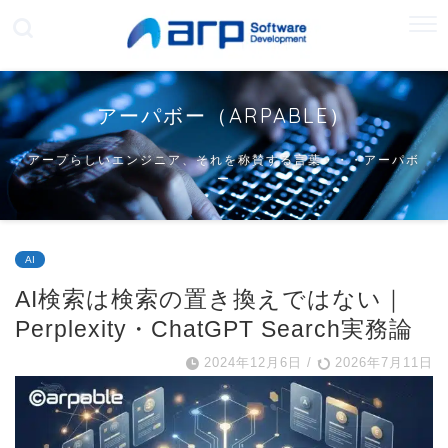
アーパボー（ARPABLE）
アープらしいエンジニア、それを称賛する言葉・・・アーパボ
ー
AI
AI検索は検索の置き換えではない｜
Perplexity・ChatGPT Search実務論
2024年12月6日
/
2026年7月11日