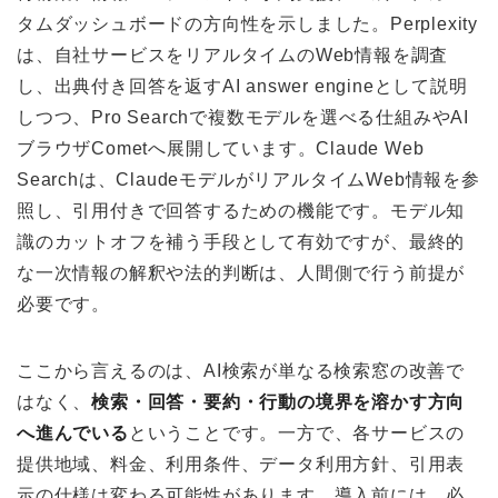
タムダッシュボードの方向性を示しました。Perplexity
は、自社サービスをリアルタイムのWeb情報を調査
し、出典付き回答を返すAI answer engineとして説明
しつつ、Pro Searchで複数モデルを選べる仕組みやAI
ブラウザCometへ展開しています。Claude Web
Searchは、ClaudeモデルがリアルタイムWeb情報を参
照し、引用付きで回答するための機能です。モデル知
識のカットオフを補う手段として有効ですが、最終的
な一次情報の解釈や法的判断は、人間側で行う前提が
必要です。
ここから言えるのは、AI検索が単なる検索窓の改善で
はなく、
検索・回答・要約・行動の境界を溶かす方向
へ進んでいる
ということです。一方で、各サービスの
提供地域、料金、利用条件、データ利用方針、引用表
示の仕様は変わる可能性があります。導入前には、必