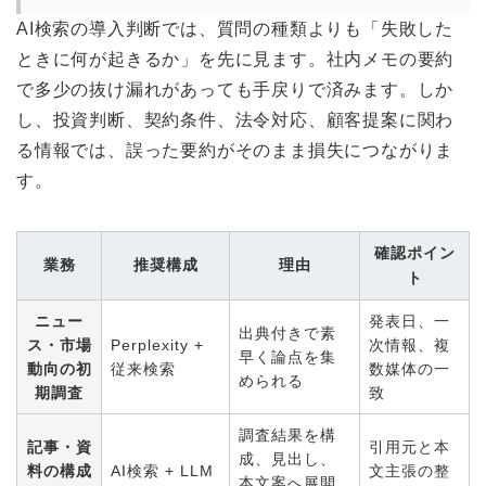
AI検索の導入判断では、質問の種類よりも「失敗した
ときに何が起きるか」を先に見ます。社内メモの要約
で多少の抜け漏れがあっても手戻りで済みます。しか
し、投資判断、契約条件、法令対応、顧客提案に関わ
る情報では、誤った要約がそのまま損失につながりま
す。
確認ポイン
業務
推奨構成
理由
ト
ニュー
発表日、一
出典付きで素
ス・市場
Perplexity +
次情報、複
早く論点を集
動向の初
従来検索
数媒体の一
められる
期調査
致
調査結果を構
記事・資
引用元と本
成、見出し、
料の構成
AI検索 + LLM
文主張の整
本文案へ展開