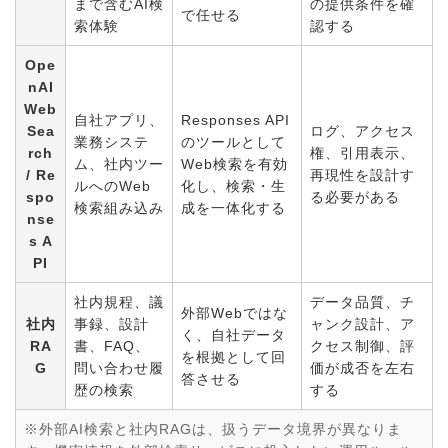
まで含むAI検
の提供条件を確
で任せる
索体験
認する
Ope
nAI
Web
自社アプリ、
Responses API
Sea
ログ、アクセス
業務システ
のツールとして
rch
権、引用表示、
ム、社内ツー
Web検索を有効
/ Re
再現性を設計す
ルへのWeb
化し、検索・生
spo
る必要がある
検索組み込み
成を一体化する
nse
s A
PI
社内規程、議
データ品質、チ
外部Webではな
社内
事録、設計
ャンク設計、ア
く、自社データ
RA
書、FAQ、
クセス制御、評
を根拠として回
G
問い合わせ履
価が成否を左右
答させる
歴の検索
する
※外部AI検索と社内RAGは、扱うデータ境界が異なりま