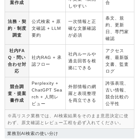
案作成
合
しやすい
条文、規
法務・契
公式検索 + 原
一次情報と正
約、更新
約・制度
文確認 + LLM
確な文脈確認
日、専門家
調査
要約
が必須
確認
社内FA
アクセス
社内ルールや
Q・問い
社内RAG + 承
権、最新版
過去回答を根
合わせ対
認フロー
文書、監査
拠にできる
応
ログ
Perplexity +
誇張表現、
競合調
外部情報の網
ChatGPT Sea
古い情報、
査・提案
羅と表現整理
rch + 人間レ
競合比較の
書作成
を両立できる
ビュー
公平性
※高リスク業務では、AI検索結果をそのまま意思決定に使
わず、原文確認とレビュー工程を必ず入れてください。
業務別AI検索の使い分け