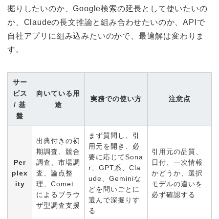
掘りしたいのか、Google検索の延長として使いたいの
か、Claudeの長文推論と組み合わせたいのか、APIで
自社アプリに組み込みたいのかで、最適解は変わりま
す。
サー
ビス
向いている用
実務での使い方
注意点
/ 基
途
盤
まず質問し、引
出典付きの初
用元を開き、必
期調査、競合
引用元の品質、
要に応じてSona
Per
調査、市場調
日付、一次情報
r、GPT系、Cla
plex
査、論点整
かどうか、選択
ude、Geminiな
ity
理、Comet
モデルの違いを
どを問いごとに
によるブラウ
必ず確認する
選んで深掘りす
ザ型調査支援
る