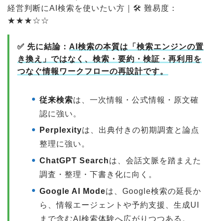
経営判断にAI検索を使いたい方｜🛠 難易度：
★★★☆☆
✅ 先に結論：
AI検索の本質は「検索エンジンの置
き換え」ではなく、検索・要約・検証・再利用を
つなぐ情報ワークフローの再設計です。
従来検索
は、一次情報・公式情報・原文確
認に強い。
Perplexity
は、出典付きの初期調査と論点
整理に強い。
ChatGPT Search
は、会話文脈を踏まえた
調査・整理・下書き化に向く。
Google AI Mode
は、Google検索の延長か
ら、情報エージェントや予約支援、生成UI
まで含むAI検索体験へ広がりつつある。