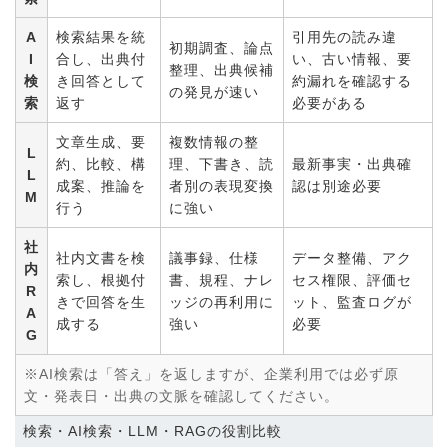
A
検索結果を統
引用先の読み違
初期調査、論点
I
合し、出典付
い、古い情報、要
整理、出典候補
検
き回答として
約漏れを確認する
の発見が速い
索
返す
必要がある
文章生成、要
複数情報の整
L
約、比較、構
理、下書き、読
最新事実・出典確
L
成案、推論を
者別の表現変換
認は別途必要
M
行う
に強い
社
社内文書を検
議事録、仕様
データ整備、アク
内
索し、根拠付
書、規程、ナレ
セス権限、評価セ
R
きで回答を生
ッジの再利用に
ット、監査ログが
A
成する
強い
必要
G
※AI検索は「答え」を返しますが、企業利用では必ず原
文・発表日・出典の文脈を確認してください。
検索・AI検索・LLM・RAGの役割比較