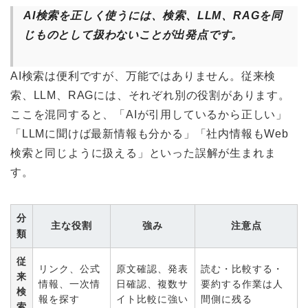
AI検索を正しく使うには、検索、LLM、RAGを同
じものとして扱わないことが出発点です。
AI検索は便利ですが、万能ではありません。従来検
索、LLM、RAGには、それぞれ別の役割があります。
ここを混同すると、「AIが引用しているから正しい」
「LLMに聞けば最新情報も分かる」「社内情報もWeb
検索と同じように扱える」といった誤解が生まれま
す。
分
主な役割
強み
注意点
類
従
リンク、公式
原文確認、発表
読む・比較する・
来
情報、一次情
日確認、複数サ
要約する作業は人
検
報を探す
イト比較に強い
間側に残る
索