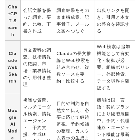
Cha
会話文脈を保
調査結果をその
出典リンクを開
tGP
った調査、要
まま構成案、記
き、引用と本文
T S
約、比較、下
事骨子、メール
の整合を確認す
earc
書き作成
文案へつなぐ
る
h
Web検索は追加
長文資料の調
Cla
Claudeの長文推
機能として有効
査、技術情報
ude
論とWeb検索を
化・制御が必
の確認、市
Web
組み合わせ、複
要。組織ポリシ
場・業界情報
Sea
数ソースを要
ー、外部検索、
の引用付き整
rch
約・比較する
データ境界を確
理
認する
複雑な質問、
機能は国・言
目的や制約を自
マルチモーダ
語・契約プラン
Goo
然文で伝え、必
ル検索、情報
により段階展開
gle
要に応じて継続
エージェン
中。予約・代理
AI
監視、予約候補
ト、予約支
連絡・エージェ
Mod
の整理、カスタ
援、生成UI
ント機能は最新
e
ム表示の生成ま