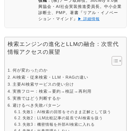
役職
：
(株)アープ取締役。Society 5.0振
興協会・AI社会実装推進委員長。中小企業
診断士、PMP。著書『リアル・イノベー
ション・マインド』
▶ 詳細情報
検索エンジンの進化とLLMの融合：次世代
情報アクセスの展望
何が変わったのか
AI検索・従来検索・LLM・RAGの違い
主要AI検索サービスの使い分け
実務フロー：検索→要約→検証→再利用
実務ではどう判断するか
避けるべき失敗パターン
失敗1：AI検索の回答をそのまま正解として扱う
失敗2：LLM比較記事の延長でAI検索を扱う
失敗3：機密情報を外部AI検索に入れる
失敗4：出典管理をしない