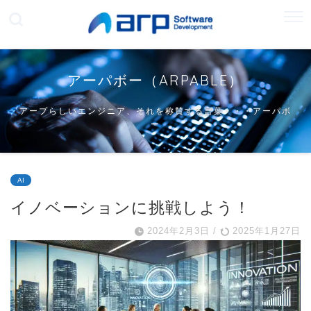
アーパボー（ARPABLE）
アープらしいエンジニア、それを称賛する言葉・・・アーパボ
ー
AI
イノベーションに挑戦しよう！
2024年2月3日
/
2025年1月27日