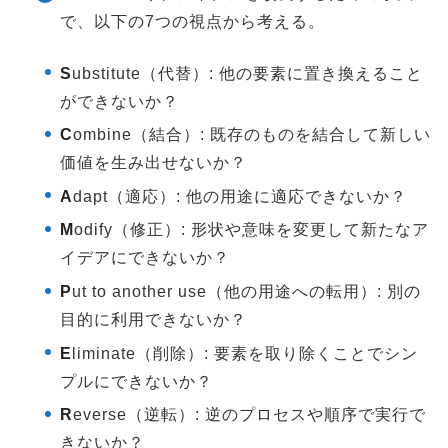
で、以下の7つの視点から考える。
S
ubstitute（代替）: 他の要素に置き換えること
ができないか？
C
ombine（結合）: 既存のものを結合して新しい
価値を生み出せないか？
A
dapt（適応）: 他の用途に適応できないか？
M
odify（修正）: 形状や意味を変更して新たなア
イデアにできないか？
P
ut to another use（他の用途への転用）: 別の
目的に利用できないか？
E
liminate（削除）: 要素を取り除くことでシン
プルにできないか？
R
everse（逆転）: 逆のプロセスや順序で実行で
きないか？