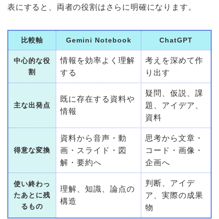
表にすると、両者の役割はさらに明確になります。
比較軸
Gemini Notebook
ChatGPT
情報を効率よく理解
考えを深めて作
中心的な役
割
する
り出す
疑問、仮説、課
既に存在する資料や
主な出発点
題、アイデア、
情報
資料
資料から音声・動
思考から文章・
得意な変換
画・スライド・図
コード・画像・
解・要約へ
企画へ
判断、アイデ
使い終わっ
理解、知識、論点の
たあとに残
ア、実際の成果
構造
るもの
物