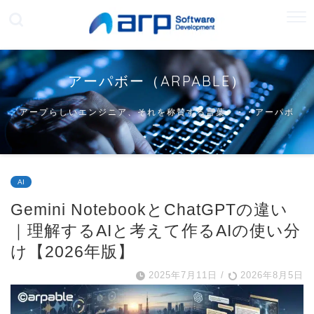
アーパボー（ARPABLE）
アープらしいエンジニア、それを称賛する言葉・・・アーパボ
ー
AI
Gemini NotebookとChatGPTの違い
｜理解するAIと考えて作るAIの使い分
け【2026年版】
2025年7月11日
/
2026年8月5日