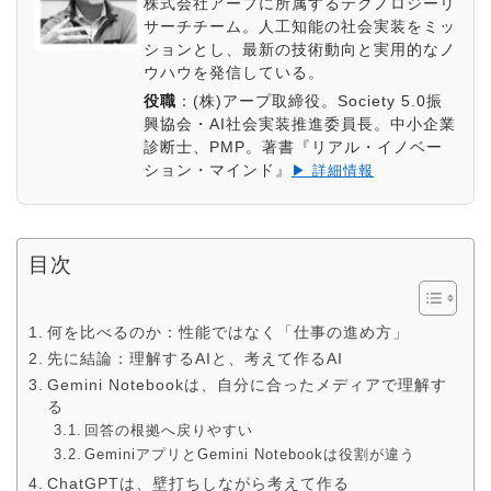
株式会社アープに所属するテクノロジーリ
サーチチーム。人工知能の社会実装をミッ
ションとし、最新の技術動向と実用的なノ
ウハウを発信している。
役職
：
(株)アープ取締役。Society 5.0振
興協会・AI社会実装推進委員長。中小企業
診断士、PMP。著書『リアル・イノベー
ション・マインド』
▶ 詳細情報
目次
何を比べるのか：性能ではなく「仕事の進め方」
先に結論：理解するAIと、考えて作るAI
Gemini Notebookは、自分に合ったメディアで理解す
る
回答の根拠へ戻りやすい
GeminiアプリとGemini Notebookは役割が違う
ChatGPTは、壁打ちしながら考えて作る