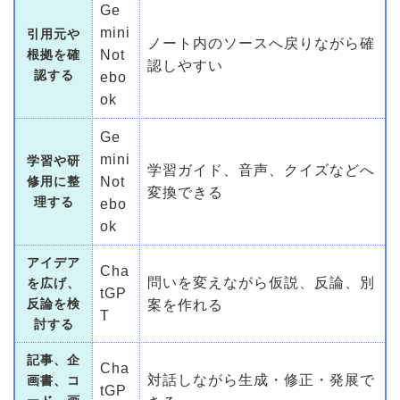
Ge
mini
引用元や
ノート内のソースへ戻りながら確
根拠を確
Not
認しやすい
認する
ebo
ok
Ge
mini
学習や研
学習ガイド、音声、クイズなどへ
修用に整
Not
変換できる
理する
ebo
ok
アイデア
Cha
問いを変えながら仮説、反論、別
を広げ、
tGP
反論を検
案を作れる
T
討する
記事、企
Cha
対話しながら生成・修正・発展で
画書、コ
tGP