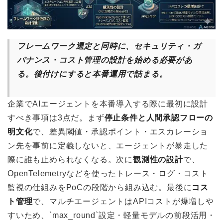
フレームワーク選定と同時に、セキュリティ・ガ
バナンス・コスト管理の設計を始める必要があ
る。後付けにすると本番運用で詰まる。
企業でAIエージェントを本番導入する際に最初に設計
すべき事項は3点だ。まず
停止条件と人間承認フローの
明文化
で、差異閾値・承認ポイント・エスカレーショ
ン先を事前に定義しないと、エージェントが暴走した
際に誰も止められなくなる。次に
観測性の設計
で、
OpenTelemetryなどを使ったトレース・ログ・コスト
監視の仕組みをPoCの段階から組み込む。最後に
コス
ト管理
で、マルチエージェントはAPIコストが爆増しや
すいため、`max_round`設定・軽量モデルの前段活用・