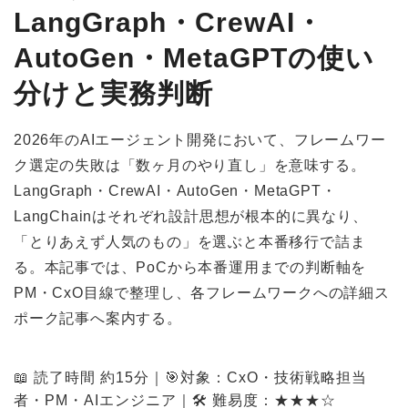
LangGraph・CrewAI・
AutoGen・MetaGPTの使い
分けと実務判断
2026年のAIエージェント開発において、フレームワー
ク選定の失敗は「数ヶ月のやり直し」を意味する。
LangGraph・CrewAI・AutoGen・MetaGPT・
LangChainはそれぞれ設計思想が根本的に異なり、
「とりあえず人気のもの」を選ぶと本番移行で詰ま
る。本記事では、PoCから本番運用までの判断軸を
PM・CxO目線で整理し、各フレームワークへの詳細ス
ポーク記事へ案内する。
📖 読了時間 約15分｜🎯対象：CxO・技術戦略担当
者・PM・AIエンジニア｜🛠 難易度：★★★☆