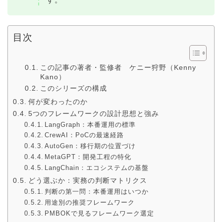
目次
この記事の著者・監修者 ケニー狩野（Kenny
Kano）
このシリーズの構成
何が変わったのか
5つのフレームワークの設計思想と強み
LangGraph：本番運用の標準
CrewAI：PoCの最速経路
AutoGen：移行期の位置づけ
MetaGPT：開発工程の特化
LangChain：エコシステムの基盤
どう選ぶか：実務の判断マトリクス
判断の第一問：本番運用はいつか
用途別の推奨フレームワーク
PMBOKで見るフレームワーク選定