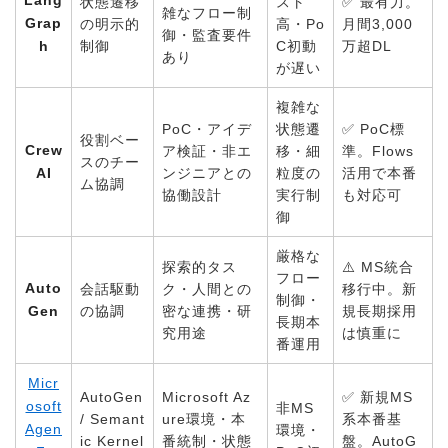
Lang
状態遷移
スト
✅ 最有力。
雑なフロー制
Grap
の明示的
高・Po
月間3,000
御・監査要件
h
制御
C初動
万超DL
あり
が遅い
複雑な
PoC・アイデ
状態遷
✅ PoC標
役割ベー
Crew
ア検証・非エ
移・細
準。Flows
スのチー
AI
ンジニアとの
粒度の
活用で本番
ム協調
協働設計
実行制
も対応可
御
厳格な
探索的タス
⚠️ MS統合
フロー
Auto
会話駆動
ク・人間との
移行中。新
制御・
Gen
の協調
密な連携・研
規長期採用
長期本
究用途
は慎重に
番運用
Micr
AutoGen
Microsoft Az
✅ 新規MS
osoft
非MS
/ Semant
ure環境・本
系本番基
Agen
環境・
ic Kernel
番統制・状態
盤。AutoG