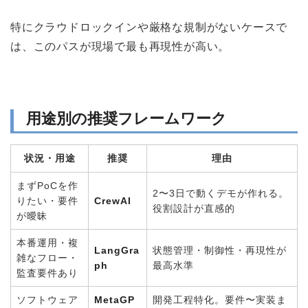
特にクラウドロックインや厳格な規制がないケースで
は、このパスが現場で最も再現性が高い。
用途別の推奨フレームワーク
状況・用途
推奨
理由
まずPoCを作
2〜3日で動くデモが作れる。
りたい・要件
CrewAI
役割設計が直感的
が曖昧
本番運用・複
LangGra
状態管理・制御性・再現性が
雑なフロー・
ph
最高水準
監査要件あり
ソフトウェア
MetaGP
開発工程特化。要件〜実装ま