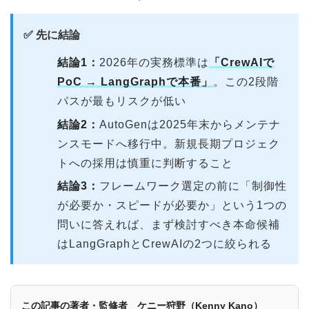
✅ 先に結論
結論1：
2026年の実務標準は
「CrewAIで
PoC → LangGraphで本番」
。この2段階
パスが最もリスクが低い
結論2：
AutoGenは2025年末からメンテナ
ンスモードへ移行中。新規長期プロジェク
トへの採用は慎重に判断すること
結論3：
フレームワーク選定の前に「制御性
が必要か・スピードが必要か」という1つの
問いに答えれば、まず検討すべき本命候補
はLangGraphとCrewAIの2つに絞られる
この記事の著者・監修者 ケニー狩野（Kenny Kano）