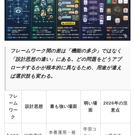
フレームワーク間の差は「機能の多少」ではなく
「設計思想の違い」にある。どの問題をどうアプ
ローチするかが根本的に異なるため、用途が違え
ば選択肢も変わる。
フレ
ーム
弱い場
2026年の注
設計思想
最も強い場面
ワー
面
意点
ク
学習コ
本番運用・複