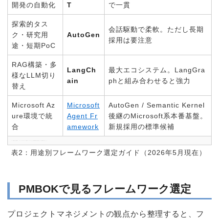
開発の自動化
T
で一貫
探索的タス
会話駆動で柔軟。ただし長期
ク・研究用
AutoGen
採用は要注意
途・短期PoC
RAG構築・多
LangCh
最大エコシステム。LangGra
様なLLM切り
ain
phと組み合わせると強力
替え
Microsoft Az
Microsoft
AutoGen / Semantic Kernel
ure環境で統
Agent Fr
後継のMicrosoft系本番基盤。
合
amework
新規採用の標準候補
※ 選定は要件・チームスキル・既存インフラとの親和性を総合して判断すること
表2：用途別フレームワーク選定ガイド（2026年5月現在）
PMBOKで見るフレームワーク選定
プロジェクトマネジメントの観点から整理すると、フ