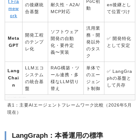
t Fra
PoC初
の後継統
耐久性・A2A/
en後継とし
動
mew
合基盤
MCP対応
て位置づけ
ork
汎用業
ソフトウェア
開発工程
務・開
Meta
開発の自動
✅ 開発特化
のテンプ
発以外
GPT
化・要件定
として安定
レ化
のタス
義〜実装
ク
LLMエコ
RAG構築・ツ
単体で
Lang
✅ LangGra
システム
ール連携・多
のエー
Chai
phの基盤と
の統合基
様なLLM切り
ジェン
n
して共存
盤
替え
ト制御
※ 各フレームワークの実装詳細・コード例はスポーク記事を参照
表1：主要AIエージェントフレームワーク比較（2026年5月
現在）
LangGraph：本番運用の標準