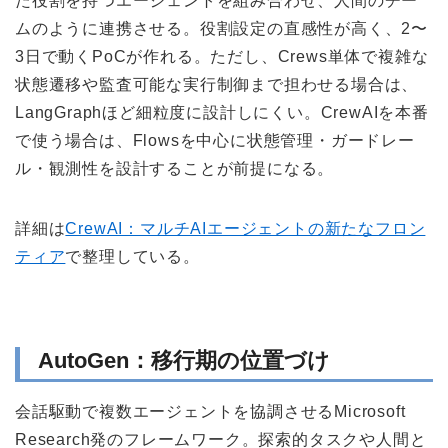
た役割を持つエージェントを組み合わせ、人間のチー
ムのように連携させる。役割設定の直感性が高く、2〜
3日で動くPoCが作れる。ただし、Crews単体で複雑な
状態遷移や監査可能な実行制御まで担わせる場合は、
LangGraphほど細粒度に設計しにくい。CrewAIを本番
で使う場合は、Flowsを中心に状態管理・ガードレー
ル・観測性を設計することが前提になる。
詳細は
CrewAI：マルチAIエージェントの新たなフロン
ティア
で整理している。
AutoGen：移行期の位置づけ
会話駆動で複数エージェントを協調させるMicrosoft
Research発のフレームワーク。探索的タスクや人間と