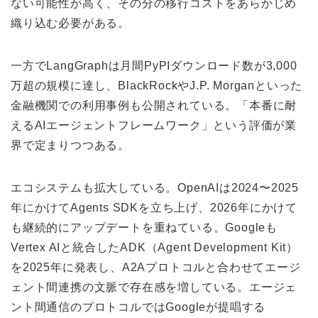
ない可能性が高く、その分の移行コストをあらかじめ
織り込む必要がある。
一方でLangGraphは月間PyPIダウンロード数が3,000
万超の規模に達し、BlackRockやJ.P. Morganといった
金融機関での利用事例も公開されている。「本番に耐
えるAIエージェントフレームワーク」という評価が業
界で定まりつつある。
エコシステムも拡大している。OpenAIは2024〜2025
年にかけてAgents SDKを立ち上げ、2026年にかけて
も継続的にアップデートを重ねている。Googleも
Vertex AIと統合したADK（Agent Development Kit）
を2025年に発表し、A2Aプロトコルと合わせてエージ
ェント間連携の文脈で存在感を増している。エージェ
ント間通信のプロトコルではGoogleが提唱する