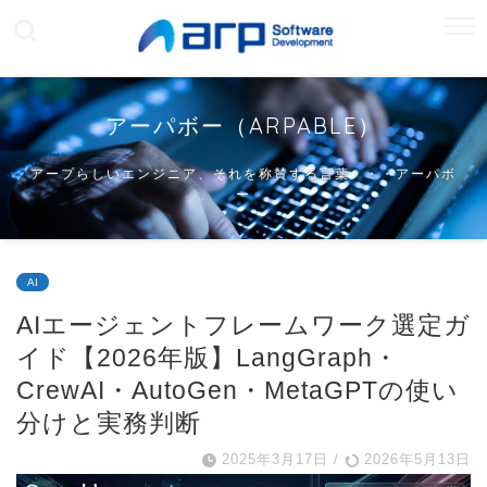
アーパボー（ARPABLE）
アープらしいエンジニア、それを称賛する言葉・・・アーパボ
ー
AI
AIエージェントフレームワーク選定ガ
イド【2026年版】LangGraph・
CrewAI・AutoGen・MetaGPTの使い
分けと実務判断
2025年3月17日
/
2026年5月13日