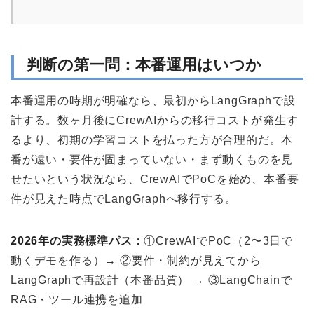
判断の第一問：本番運用はいつか
本番運用の時期が明確なら、最初からLangGraphで設
計する。数ヶ月後にCrewAIからの移行コストが発生す
るより、初期の学習コストを払った方が合理的だ。本
番が遠い・要件が固まっていない・まず動くものを見
せたいという状況なら、CrewAIでPoCを始め、本番要
件が見えた時点でLangGraphへ移行する。
2026年の実務標準パス：
①CrewAIでPoC（2〜3日で
動くデモを作る）→ ②要件・制約が見えてから
LangGraphで再設計（本番品質） → ③LangChainで
RAG・ツール連携を追加