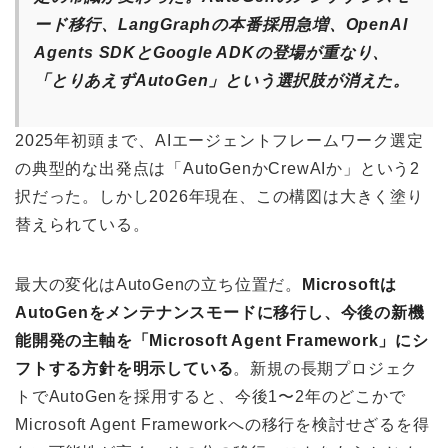
ード移行、LangGraphの本番採用急増、OpenAI
Agents SDKとGoogle ADKの登場が重なり、
「とりあえずAutoGen」という選択肢が消えた。
2025年初頭まで、AIエージェントフレームワーク選定
の典型的な出発点は「AutoGenかCrewAIか」という2
択だった。しかし2026年現在、この構図は大きく塗り
替えられている。
最大の変化はAutoGenの立ち位置だ。
Microsoftは
AutoGenをメンテナンスモードに移行し、今後の新機
能開発の主軸を「Microsoft Agent Framework」にシ
フトする方針を明示している
。新規の長期プロジェク
トでAutoGenを採用すると、今後1〜2年のどこかで
Microsoft Agent Frameworkへの移行を検討せざるを得