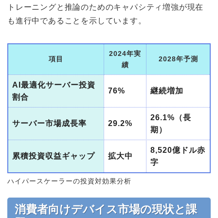
トレーニングと推論のためのキャパシティ増強が現在
も進行中であることを示しています。
2024年実
項目
2028年予測
績
AI最適化サーバー投資
76%
継続増加
割合
26.1%（長
サーバー市場成長率
29.2%
期）
8,520億ドル赤
累積投資収益ギャップ
拡大中
字
ハイパースケーラーの投資対効果分析
消費者向けデバイス市場の現状と課