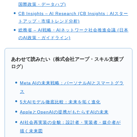
国際政策・データハブ)
CB Insights – AI Research (CB Insights：AIスター
トアップ・市場トレンド分析)
総務省 – AI戦略・AIネットワーク社会推進会議 (日本
のAI政策・ガイドライン)
あわせて読みたい
（株式会社アープ・スキル支援ブ
ログ）
Meta AIの未来戦略：パーソナルAIとスマートグラ
ス
5大AIモデル徹底比較：未来を拓く進化
AppleとOpenAIの提携がもたらすAIの未来
AI社会再実装の全貌：設計者・実装者・媒介者が
描く未来図