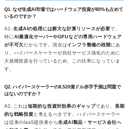
Q1. なぜ生成AI市場ではハードウェア投資が80%も占めて
いるのですか？
A1.
生成AIの処理には膨大な計算リソースが必要
で、
特に
AI最適化サーバーやGPUなどの専用ハードウェア
が不可欠
だからです。現在は
インフラ整備の段階
にあ
り、ハイパースケーラーが自社サービス強化のために
大規模投資を行っているため、この比率になっていま
す。
Q2. ハイパースケーラーの8,520億ドル赤字予測は問題で
はないのですか？
A2. これは
短期的な投資対効果のギャップ
であり、
長期
的な戦略投資
と考えるべきです。ハイパースケーラー
は従来のIaaS提供者から
生成AI製品・サービス会社へ