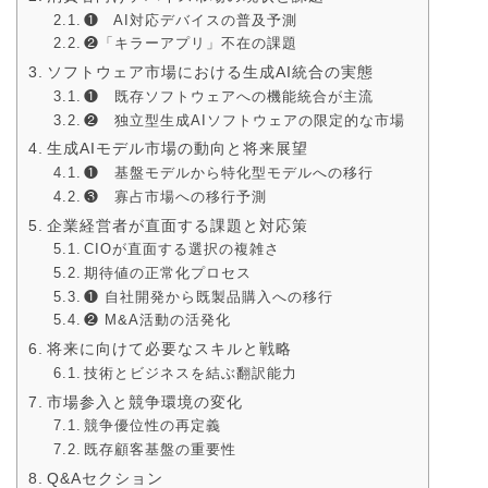
❶ AI対応デバイスの普及予測
❷「キラーアプリ」不在の課題
ソフトウェア市場における生成AI統合の実態
❶ 既存ソフトウェアへの機能統合が主流
❷ 独立型生成AIソフトウェアの限定的な市場
生成AIモデル市場の動向と将来展望
❶ 基盤モデルから特化型モデルへの移行
❸ 寡占市場への移行予測
企業経営者が直面する課題と対応策
CIOが直面する選択の複雑さ
期待値の正常化プロセス
❶ 自社開発から既製品購入への移行
❷ M&A活動の活発化
将来に向けて必要なスキルと戦略
技術とビジネスを結ぶ翻訳能力
市場参入と競争環境の変化
競争優位性の再定義
既存顧客基盤の重要性
Q&Aセクション