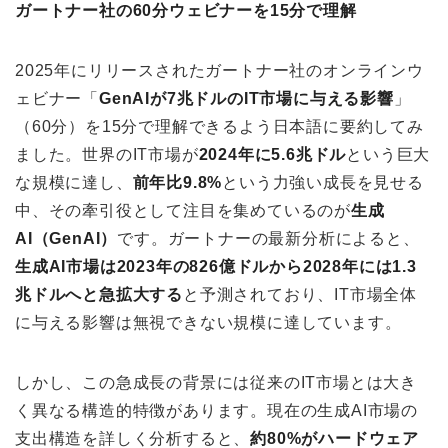
ガートナー社の60分ウェビナーを15分で理解
2025年にリリースされたガートナー社のオンラインウ
ェビナー「
GenAIが7兆ドルのIT市場に与える影響
」
（60分）を15分で理解できるよう日本語に要約してみ
ました。世界のIT市場が
2024年に5.6兆ドル
という巨大
な規模に達し、
前年比9.8%
という力強い成長を見せる
中、その牽引役として注目を集めているのが
生成
AI（GenAI）
です。ガートナーの最新分析によると、
生成AI市場は2023年の826億ドルから2028年には1.3
兆ドルへと急拡大する
と予測されており、IT市場全体
に与える影響は無視できない規模に達しています。
しかし、この急成長の背景には従来のIT市場とは大き
く異なる構造的特徴があります。現在の生成AI市場の
支出構造を詳しく分析すると、
約80%がハードウェア