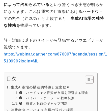
によって占められている
という驚くべき実態が明らか
になります。これは通常のIT市場におけるハードウェ
アの割合（約20%）と比較すると、
生成AI市場の独特
な性格
を物語っています。
註）詳細は以下のサイトから登録するとウエビナーが
視聴できます。
https://webinar.gartner.com/676097/agenda/session/1
510999?login=ML
目次
生成AI市場の構造的特徴と支出動向
❶ ハードウェア投資が市場を牽引する理由
❷ ハイパースケーラーの戦略転換
❸ 投資と収益のギャップ問題
消費者向けデバイス市場の現状と課題