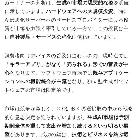
ガートナーの分析は、
生成AI市場の現実的な姿
を明確
に示しています。
ハードウェアへの大規模投資
、特に
AI最適化サーバーへのサービスプロバイダーによる投
資が市場を力強く牽引している一方で、この投資は主
に
自社製品・サービスの強化
に使われています。
消費者向けデバイスの普及は進むものの、現時点では
「キラーアプリ」がなく「売られる」形での普及が中
心
となります。ソフトウェア市場では
既存アプリケー
ションへの機能統合が主流
となり、独立型生成AIソフ
トウェアの市場は限定的です。
市場は競争が激しく、CIOは多くの選択肢の中から戦略
的な意思決定を迫られていますが、
生成AI市場は予測
期間全体を通して支出が増加し続けるという明るい展
望
があります。成功の鍵は、
技術とビジネスを結ぶ翻