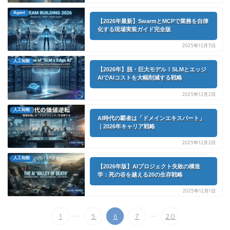
Agent
【2026年最新】SwarmとMCPで業務を自律
化する現場実装ガイド完全版
2025年12月3日
人工知能
【2026年】脱・巨大モデル！SLMとエッジ
AIでAIコストを大幅削減する戦略
2025年12月2日
人工知能
AI時代の覇者は「ドメインエキスパート」
｜2026年キャリア戦略
2025年12月2日
人工知能
【2026年版】AIプロジェクト失敗の構造
学：死の谷を越える20の生存戦略
2025年12月1日
...
...
1
5
6
7
20