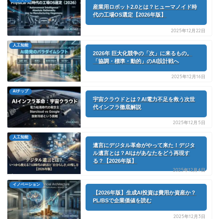
産業用ロボット2.0とは？ヒューマノイド時
代の工場OS選定【2026年版】
2025年12月22日
人工知能
2026年 巨大化競争の「次」に来るもの。
「協調・標準・動的」のAI設計戦へ
2025年12月16日
AIチップ
宇宙クラウドとは？AI電力不足を救う次世
代インフラ徹底解説
2025年12月5日
人工知能
遺言にデジタル革命がやって来た！デジタ
ル遺言とは？AIはがあなたをどう再現す
る？【2026年版】
2025年12月4日
イノベーション
【2026年版】生成AI投資は費用か資産か？
PL/BSで企業価値を読む
2025年12月3日