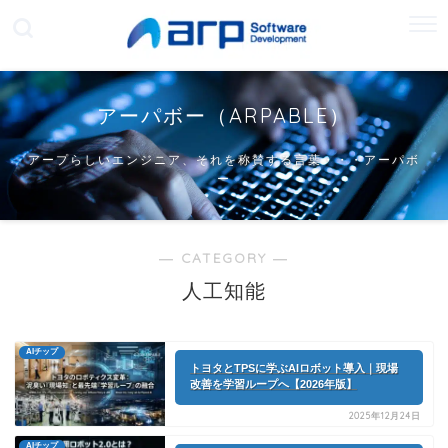
アーパボー（ARPABLE）
アープらしいエンジニア、それを称賛する言葉・・・アーパボ
ー
― CATEGORY ―
人工知能
AIチップ
トヨタとTPSに学ぶAIロボット導入｜現場
改善を学習ループへ【2026年版】
2025年12月24日
AIチップ