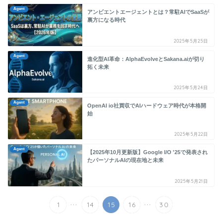
Agent
アンビエントエージェントとは？常駐AIでSaaSが
裏方になる時代
2025年5月25日
Agent
進化型AI革命：AlphaEvolveとSakana.aiが切り
拓く未来
2025年5月24日
Agent
OpenAI io社買収でAIハードウェア時代が本格開
始
2025年5月22日
Agent
【2025年10月更新版】Google I/O '25で発表され
たパーソナルAIの現在地と未来
2025年5月21日
...
...
1
14
15
16
30