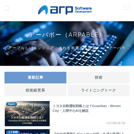
アーパボー（ARPABLE）
アープらしいエンジニア、それを称賛する言葉・・・アーパボ
ー
最新記事
技術
技術経営系
ライトニングトーク
Agent
トヨタ自動運転戦略とは？Guardian・Woven
City・人間中心AIを解説
2025年6月5日
人工知能