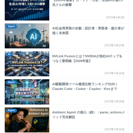
【2025年最新】ガートナー分析：生成AI市場1.3
兆ドルの衝撃
2025年6月2日
Agent
AI社会再実装の全貌：設計者・実装者・媒介者が
描く未来図
2025年5月29日
AI
NVLink Fusionとは？NVIDIAが他社AIチップを
つなぐ新戦略【2026年版】
2025年5月26日
Agent
AI駆動開発ツール徹底比較ランキング2026｜
Claude Code・Codex・Copilot・Kiroまで
2025年5月28日
Agent
Ambient Agent の核心（続）：parse_actionsメ
ソッド完全解説
2025年5月26日