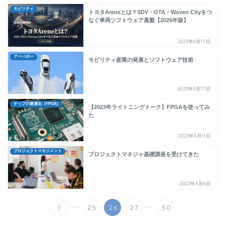
モビリティ
トヨタAreneとは？SDV・OTA・Woven Cityをつ
なぐ車両ソフトウェア基盤【2026年版】
2023年6月17日
アーパボー
モビリティ産業の発展とソフトウェア技術
2023年6月17日
チップの最適化（FPGA)
【2023年ライトニングトーク】FPGAを使ってみ
た
2023年4月11日
プロジェクトマネジメント
プロジェクトマネジャ基礎講座を受けてきた
2023年4月6日
...
...
1
25
26
27
30