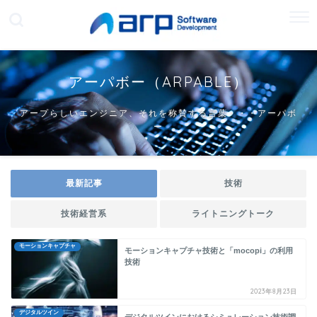
アーパボー（ARPABLE）
アープらしいエンジニア、それを称賛する言葉・・・アーパボ
ー
最新記事
技術
技術経営系
ライトニングトーク
モーションキャプチャ
モーションキャプチャ技術と「mocopi」の利用
技術
2023年8月23日
デジタルツイン